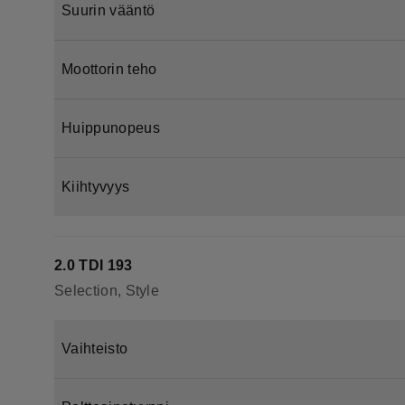
Suurin vääntö
Moottorin teho
Huippunopeus
Kiihtyvyys
2.0 TDI 193
Selection, Style
Vaihteisto