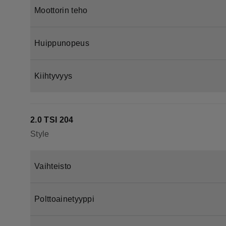
Moottorin teho
Huippunopeus
Kiihtyvyys
2.0 TSI 204
Style
Vaihteisto
Polttoainetyyppi