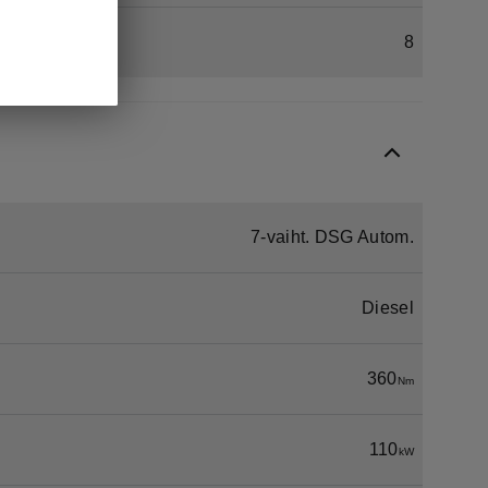
8
7-vaiht. DSG Autom.
Diesel
360
Nm
110
kW