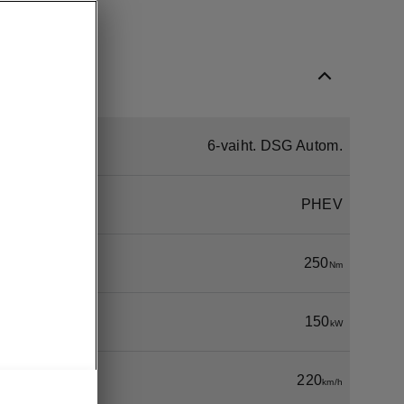
6-vaiht. DSG Autom.
PHEV
250
Nm
150
kW
220
km/h