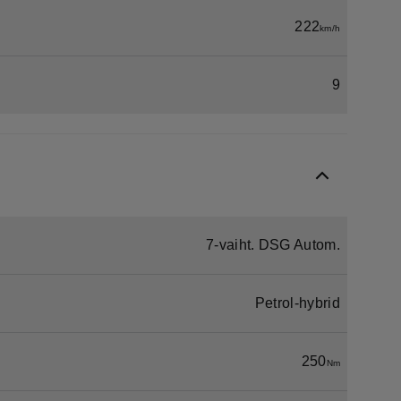
222
km/h
9
7-vaiht. DSG Autom.
Petrol-hybrid
250
Nm