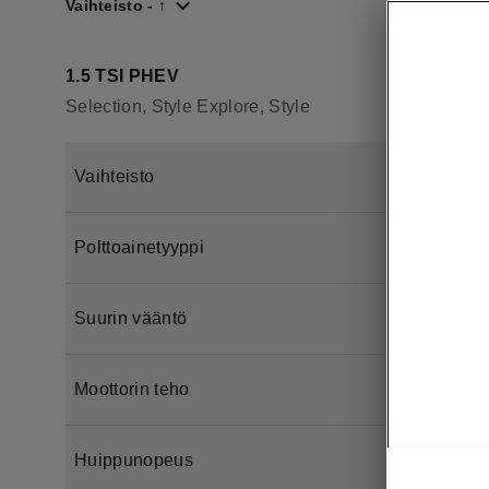
Vaihteisto - ↑
1.5 TSI PHEV
Selection, Style Explore, Style
Vaihteisto
Polttoainetyyppi
Suurin vääntö
Moottorin teho
Huippunopeus