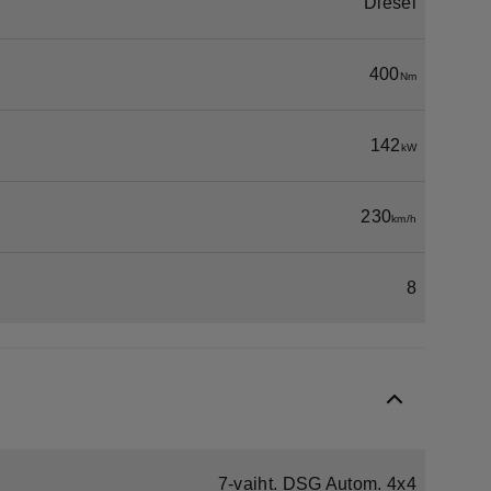
Diesel
400
Nm
142
kW
230
km/h
8
7-vaiht. DSG Autom. 4x4