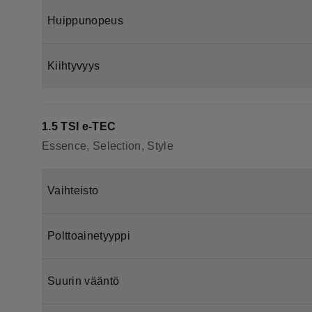
Huippunopeus
Kiihtyvyys
1.5 TSI e-TEC
Essence, Selection, Style
Vaihteisto
Polttoainetyyppi
Suurin vääntö