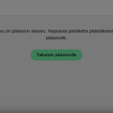
u on pääsivun alasivu. Napsauta painiketta päästäksesi
pääsivulle.
Takaisin pääsivulle