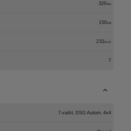
320
Nm
150
kW
232
km/h
7
7-vaiht. DSG Autom. 4x4