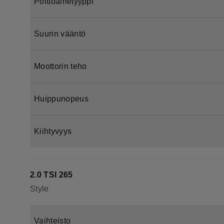
Polttoainetyyppi
Suurin vääntö
Moottorin teho
Huippunopeus
Kiihtyvyys
2.0 TSI 265
Style
Vaihteisto