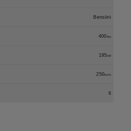
Bensiini
400
Nm
195
kW
250
km/h
6