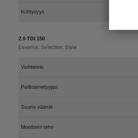
Kiihtyvyys
2.0 TDI 150
Essence, Selection, Style
Vaihteisto
Polttoainetyyppi
Suurin vääntö
Moottorin teho