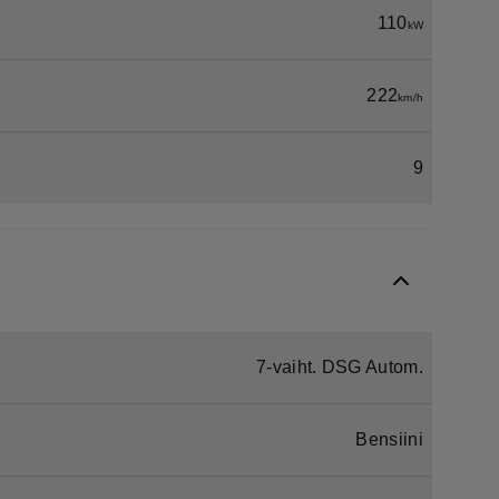
110
kW
222
km/h
9
7-vaiht. DSG Autom.
Bensiini