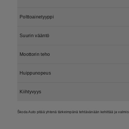
Polttoainetyyppi
Suurin vääntö
Moottorin teho
Huippunopeus
Kiihtyvyys
Škoda Auto pitää yhtenä tärkeimpänä tehtävänään kehittää ja valmist