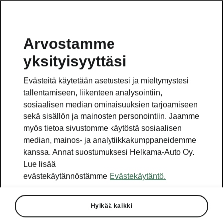
Arvostamme
yksityisyyttäsi
Tämä sivu on pääsivun alasivu. Napsauta painiketta
päästäksesi takaisin pääsivulle.
Evästeitä käytetään asetustesi ja mieltymystesi
tallentamiseen, liikenteen analysointiin,
Takaisin pääsivulle
sosiaalisen median ominaisuuksien tarjoamiseen
sekä sisällön ja mainosten personointiin. Jaamme
myös tietoa sivustomme käytöstä sosiaalisen
median, mainos- ja analytiikkakumppaneidemme
kanssa. Annat suostumuksesi Helkama-Auto Oy.
Lue lisää
evästekäytännöstämme
Evästekäytäntö.
Hylkää kaikki