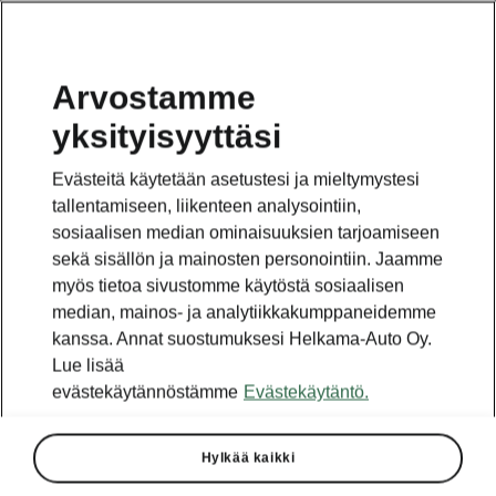
Arvostamme
yksityisyyttäsi
Tämä sivu on pääsivun alasivu. Napsauta painiketta
päästäksesi takaisin pääsivulle.
Evästeitä käytetään asetustesi ja mieltymystesi
tallentamiseen, liikenteen analysointiin,
Takaisin pääsivulle
sosiaalisen median ominaisuuksien tarjoamiseen
sekä sisällön ja mainosten personointiin. Jaamme
myös tietoa sivustomme käytöstä sosiaalisen
median, mainos- ja analytiikkakumppaneidemme
kanssa. Annat suostumuksesi Helkama-Auto Oy.
Lue lisää
evästekäytännöstämme
Evästekäytäntö.
Hylkää kaikki