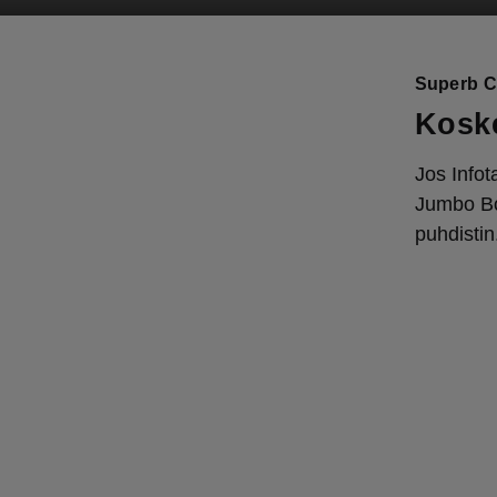
Superb C
Kosk
Jos Infot
Jumbo Bo
puhdistin