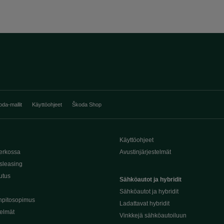
oda-mallit
Käyttöohjeet
Škoda Shop
Käyttöohjeet
erkossa
Avustinjärjestelmät
sleasing
utus
Sähköautot ja hybridit
Sähköautot ja hybridit
npitosopimus
Ladattavat hybridit
telmät
Vinkkejä sähköautoiluun