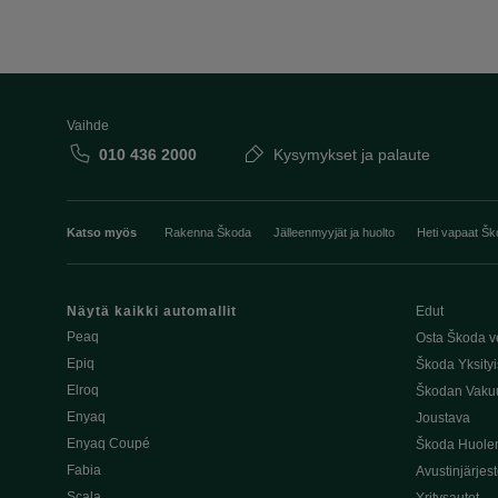
Vaihde
010 436 2000
Kysymykset ja palaute
Katso myös
Rakenna Škoda
Jälleenmyyjät ja huolto
Heti vapaat Šk
Näytä kaikki automallit
Edut
Peaq
Osta Škoda v
Epiq
Škoda Yksityi
Elroq
Škodan Vaku
Enyaq
Joustava
Enyaq Coupé
Škoda Huole
Fabia
Avustinjärjes
Scala