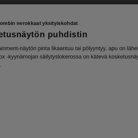
ombin nerokkaat yksityiskohdat
etusnäytön puhdistin
ainment-näytön pinta likaantuu tai pölyyntyy, apu on lähel
x -kyynärnojan säilytyslokerossa on kätevä kosketusnä
.