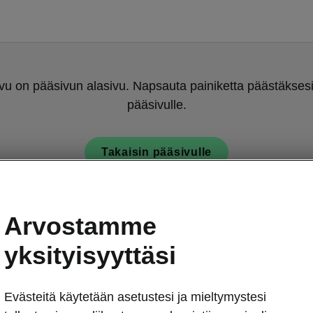
u on pääsivun alasivu. Napsauta painiketta päästäksesi
pääsivulle.
Takaisin pääsivulle
Arvostamme
yksityisyyttäsi
Evästeitä käytetään asetustesi ja mieltymystesi