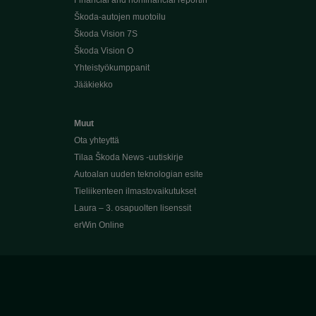
Financial and nonfinancial reportin
Škoda-autojen muotoilu
Škoda Vision 7S
Škoda Vision O
Yhteistyökumppanit
Jääkiekko
Muut
Ota yhteyttä
Tilaa Škoda News -uutiskirje
Autoalan uuden teknologian esite
Tieliikenteen ilmastovaikutukset
Laura – 3. osapuolten lisenssit
erWin Online