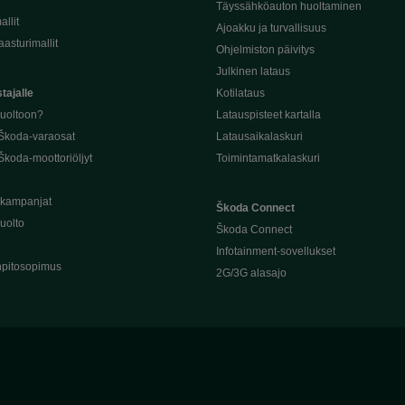
Täyssähköauton huoltaminen
llit
Ajoakku ja turvallisuus
asturimallit
Ohjelmiston päivitys
Julkinen lataus
tajalle
Kotilataus
huoltoon?
Latauspisteet kartalla
 Škoda-varaosat
Latausaikalaskuri
Škoda-moottoriöljyt
Toimintamatkalaskuri
ukampanjat
Škoda Connect
uolto
Škoda Connect
Infotainment-sovellukset
pitosopimus
2G/3G alasajo