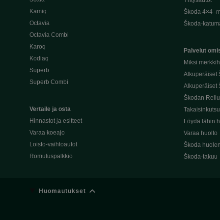
Yritysautot
Kamiq
Škoda 4×4 -ma
Octavia
Škoda-katuma
Octavia Combi
Karoq
Palvelut omis
Kodiaq
Miksi merkki
Superb
Alkuperäiset
Superb Combi
Alkuperäiset 
Škodan Reilu
Vertaile ja osta
Takaisinkuts
Hinnastot ja esitteet
Löydä lähin h
Varaa koeajo
Varaa huolto
Loisto-vaihtoautot
Škoda huolen
Romutuspalkkio
Škoda-takuu
Huomautukset