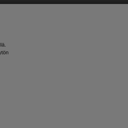
lä.
ytön