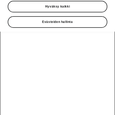
Hyväksy kaikki
Evästeiden hallinta
Sähköllä liikkumisen edut
Sähköllä liikkuminen yleistyy
vauhdilla
Sähköautojen käyttämisen infrastruktuuri
kehittyy päivä päivältä.
Powerpass
on