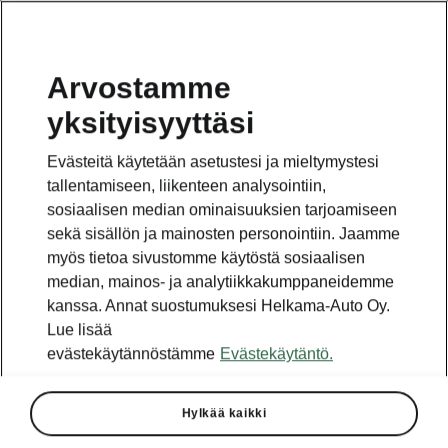
Arvostamme
yksityisyyttäsi
Tämä sivu on pääsivun alasivu. Napsauta painiketta
päästäksesi takaisin pääsivulle.
Evästeitä käytetään asetustesi ja mieltymystesi
tallentamiseen, liikenteen analysointiin,
Takaisin pääsivulle
sosiaalisen median ominaisuuksien tarjoamiseen
sekä sisällön ja mainosten personointiin. Jaamme
myös tietoa sivustomme käytöstä sosiaalisen
median, mainos- ja analytiikkakumppaneidemme
kanssa. Annat suostumuksesi Helkama-Auto Oy.
Lue lisää
evästekäytännöstämme
Evästekäytäntö.
Hylkää kaikki