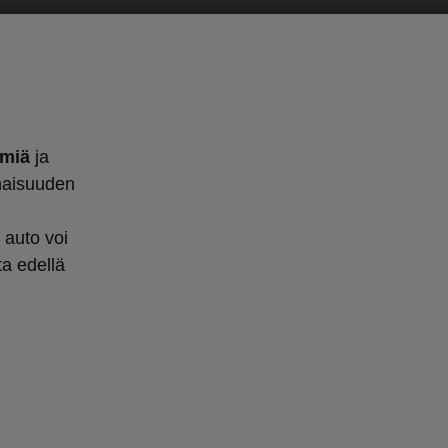
lmiä
ja
onaisuuden
 auto voi
ta edellä