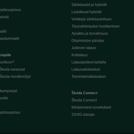
Sähköautot ja hybridit
npitosopimus
Ladattavat hybridit
telmät
Vinkkejä sähköautoiluun
Täyssähköauton huoltaminen
llit
Ajoakku ja turvallisuus
asturimallit
Ohjelmiston päivitys
Julkinen lataus
tajalle
Kotilataus
huoltoon?
Latauspisteet kartalla
 Škoda-varaosat
Latausaikalaskuri
Škoda-moottoriöljyt
Toimintamatkalaskuri
ukampanjat
Škoda Connect
uolto
Škoda Connect
Infotainment-sovellukset
pitosopimus
2G/3G alasajo