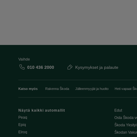
Vaihde
010 436 2000
Kysymykset ja palaute
Katso myös
Rakenna Škoda
Jälleenmyyjät ja huolto
Heti vapaat Šk
Näytä kaikki automallit
Edut
Peaq
Osta Škoda v
Epiq
Škoda Yksityi
Elroq
Škodan Vaku