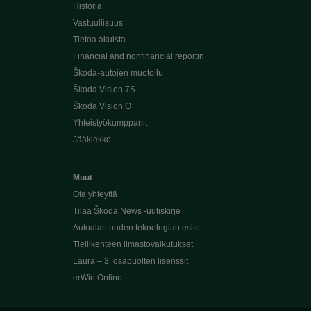
Historia
Vastuullisuus
Tietoa akuista
Financial and nonfinancial reportin
Škoda-autojen muotoilu
Škoda Vision 7S
Škoda Vision O
Yhteistyökumppanit
Jääkiekko
Muut
Ota yhteyttä
Tilaa Škoda News -uutiskirje
Autoalan uuden teknologian esite
Tieliikenteen ilmastovaikutukset
Laura – 3. osapuolten lisenssit
erWin Online