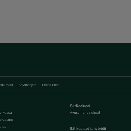
oda-mallit
Käyttöohjeet
Škoda Shop
Käyttöohjeet
erkossa
Avustinjärjestelmät
sleasing
utus
Sähköautot ja hybridit