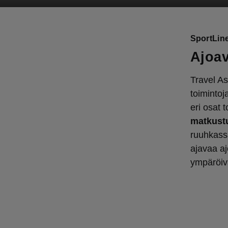
SportLine
Ajoav
Travel As
toimintoj
eri osat 
matkust
ruuhkassa
ajavaa aj
ympäröivä