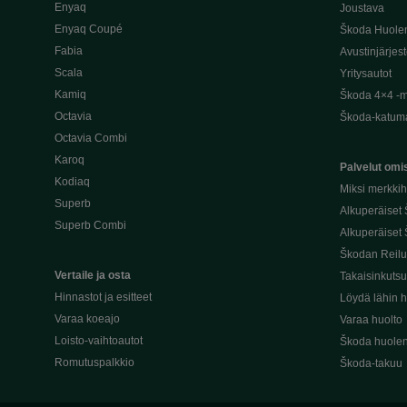
Enyaq
Joustava
Enyaq Coupé
Škoda Huole
Fabia
Avustinjärjes
Scala
Yritysautot
Kamiq
Škoda 4×4 -ma
Octavia
Škoda-katuma
Octavia Combi
Karoq
Palvelut omis
Kodiaq
Miksi merkki
Superb
Alkuperäiset
Superb Combi
Alkuperäiset 
Škodan Reilu
Vertaile ja osta
Takaisinkuts
Hinnastot ja esitteet
Löydä lähin h
Varaa koeajo
Varaa huolto
Loisto-vaihtoautot
Škoda huolen
Romutuspalkkio
Škoda-takuu