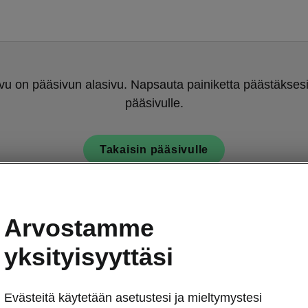
u on pääsivun alasivu. Napsauta painiketta päästäksesi
pääsivulle.
Takaisin pääsivulle
Arvostamme
yksityisyyttäsi
Evästeitä käytetään asetustesi ja mieltymystesi