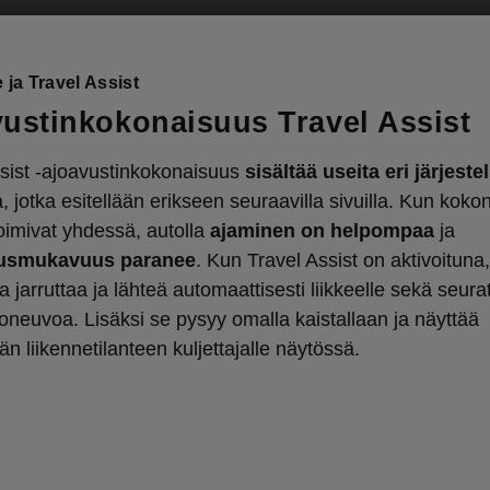
 ja Travel Assist
ustinkokonaisuus Travel Assist
sist -ajoavustinkokonaisuus
sisältää useita eri järjeste
a, jotka esitellään erikseen seuraavilla sivuilla. Kun kok
toimivat yhdessä, autolla
ajaminen on helpompaa
ja
usmukavuus paranee
. Kun Travel Assist on aktivoituna,
 jarruttaa ja lähteä automaattisesti liikkeelle sekä seura
oneuvoa. Lisäksi se pysyy omalla kaistallaan ja näyttää
n liikennetilanteen kuljettajalle näytössä.