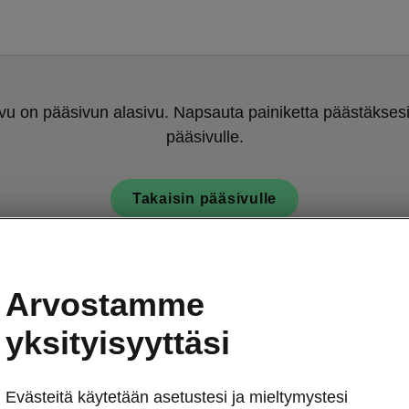
u on pääsivun alasivu. Napsauta painiketta päästäksesi
pääsivulle.
Takaisin pääsivulle
Arvostamme
yksityisyyttäsi
Evästeitä käytetään asetustesi ja mieltymystesi