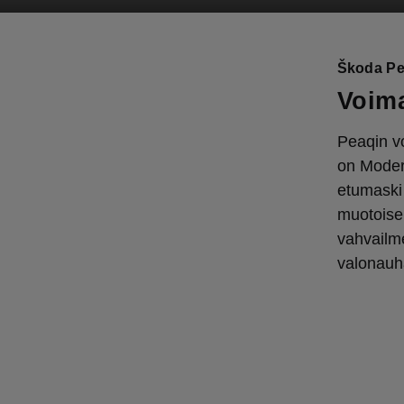
Škoda Pe
Voima
Peaqin v
on Modern
etumaski 
muotoise
vahvailme
valonauh