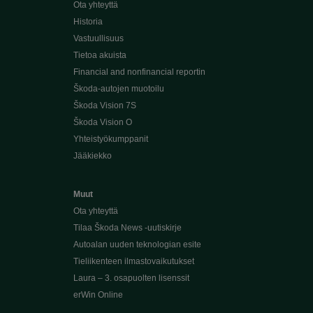
Ota yhteyttä
Historia
Vastuullisuus
Tietoa akuista
Financial and nonfinancial reportin
Škoda-autojen muotoilu
Škoda Vision 7S
Škoda Vision O
Yhteistyökumppanit
Jääkiekko
Muut
Ota yhteyttä
Tilaa Škoda News -uutiskirje
Autoalan uuden teknologian esite
Tieliikenteen ilmastovaikutukset
Laura – 3. osapuolten lisenssit
erWin Online