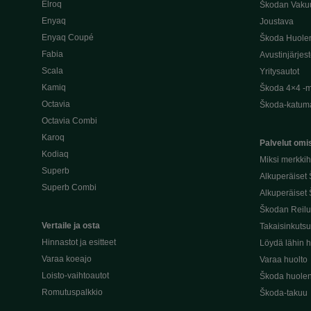
Elroq
Škodan Vaku
Enyaq
Joustava
Enyaq Coupé
Škoda Huole
Fabia
Avustinjärjes
Scala
Yritysautot
Kamiq
Škoda 4×4 -ma
Octavia
Škoda-katuma
Octavia Combi
Karoq
Palvelut omis
Kodiaq
Miksi merkki
Superb
Alkuperäiset
Superb Combi
Alkuperäiset 
Škodan Reilu
Vertaile ja osta
Takaisinkuts
Hinnastot ja esitteet
Löydä lähin h
Varaa koeajo
Varaa huolto
Loisto-vaihtoautot
Škoda huolen
Romutuspalkkio
Škoda-takuu