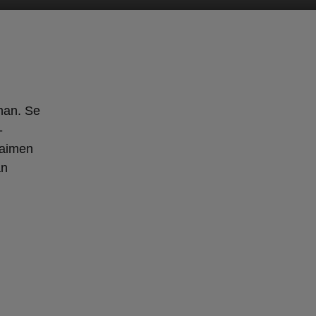
man. Se
-
jaimen
an