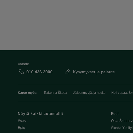
Vaihde
010 436 2000
Kysymykset ja palaute
Katso myös
Rakenna Škoda
Jälleenmyyjät ja huolto
Heti vapaat Šk
Näytä kaikki automallit
Edut
Peaq
Osta Škoda v
Epiq
Škoda Yksityi