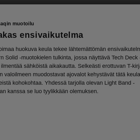
aqin muotoilu
kas ensivaikutelma
oimaa huokuva keula tekee lähtemättömän ensivaikutel
 Solid -muotokielen tulkinta, jossa näyttävä Tech Deck 
ilmentää sähköistä aikakautta. Selkeästi erottuvan T-kir
n valoilmeen muodostavat ajovalot kehystävät tätä keul
istä kohokohtaa. Yhdessä tarjolla olevan Light Band -
an kanssa se luo tyylikkään olemuksen.