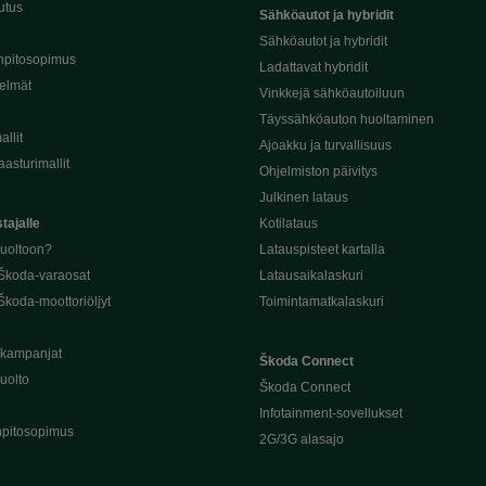
utus
Sähköautot ja hybridit
Sähköautot ja hybridit
npitosopimus
Ladattavat hybridit
telmät
Vinkkejä sähköautoiluun
Täyssähköauton huoltaminen
llit
Ajoakku ja turvallisuus
asturimallit
Ohjelmiston päivitys
Julkinen lataus
tajalle
Kotilataus
huoltoon?
Latauspisteet kartalla
 Škoda-varaosat
Latausaikalaskuri
Škoda-moottoriöljyt
Toimintamatkalaskuri
ukampanjat
Škoda Connect
uolto
Škoda Connect
Infotainment-sovellukset
pitosopimus
2G/3G alasajo