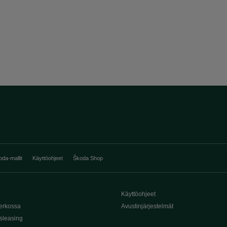
oda-mallit
Käyttöohjeet
Škoda Shop
Käyttöohjeet
erkossa
Avustinjärjestelmät
sleasing