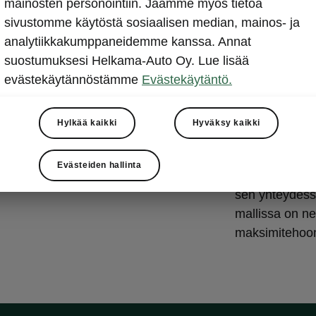
mainosten personointiin. Jaamme myös tietoa
Omaan a
sivustomme käytöstä sosiaalisen median, mainos- ja
voimalin
analytiikkakumppaneidemme kanssa. Annat
suostumuksesi Helkama-Auto Oy. Lue lisää
Peaq SportLine
evästekäytännöstämme
Evästekäytäntö.
täydellisesti s
saatavilla teh
yhteyteen. Nä
Hylkää kaikki
Hyväksy kaikki
91 kWh:n (brut
suurin Škoda-
Evästeiden hallinta
Peaq 90:n moo
sen yhteydess
mallissa on ne
maksimitehoo