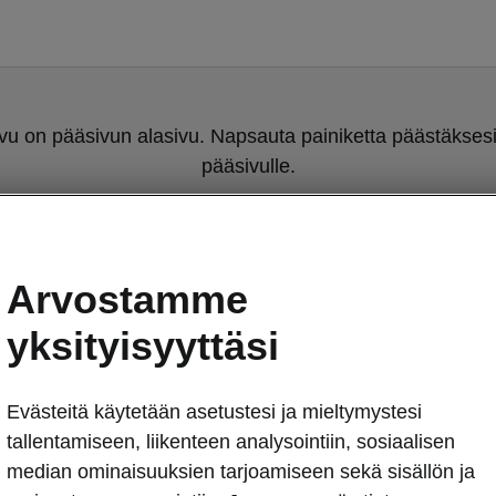
u on pääsivun alasivu. Napsauta painiketta päästäksesi
pääsivulle.
Takaisin pääsivulle
Arvostamme
yksityisyyttäsi
Evästeitä käytetään asetustesi ja mieltymystesi
tallentamiseen, liikenteen analysointiin, sosiaalisen
Peaq SportLin
median ominaisuuksien tarjoamiseen sekä sisällön ja