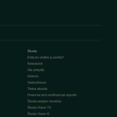
Škoda
Entä jos oletkin jo perillä?
Rekrytointi
Ota yhteyttä
Historia
Vastuullisuus
Tietoa akuista
Financial and nonfinancial reportin
Škoda-autojen muotoilu
Škoda Vision 7S
Škoda Vision O