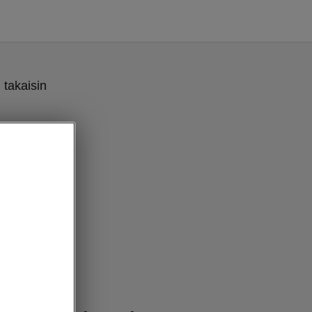
 takaisin
en voimalinja