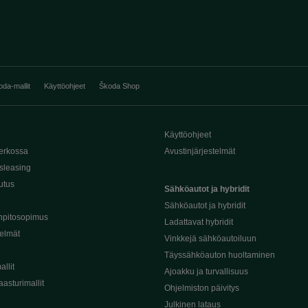
oda-mallit
Käyttöohjeet
Škoda Shop
Käyttöohjeet
erkossa
Avustinjärjestelmät
sleasing
utus
Sähköautot ja hybridit
Sähköautot ja hybridit
npitosopimus
Ladattavat hybridit
telmät
Vinkkejä sähköautoiluun
Täyssähköauton huoltaminen
llit
Ajoakku ja turvallisuus
asturimallit
Ohjelmiston päivitys
Julkinen lataus