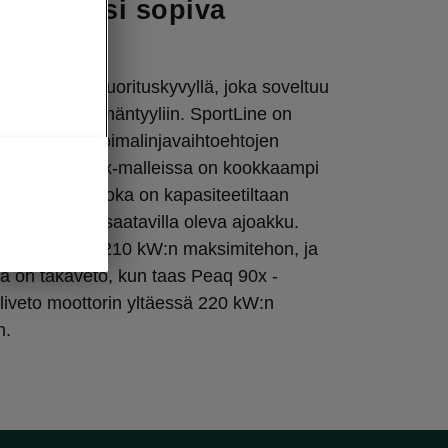
jotapaasi sopiva
ja
 ilahduttaa suorituskyvyllä, joka soveltuu
porttiseen elämäntyyliin. SportLine on
okkaampien voimalinjavaihtoehtojen
issä 90- ja 90x-malleissa on kookkaampi
to) ajoakku, joka on kapasiteetiltaan
sähköautoon saatavilla oleva ajoakku.
ttori tuottaa 210 kW:n maksimitehon, ja
ä on takaveto, kun taas Peaq 90x -
liveto moottorin yltäessä 220 kW:n
n.