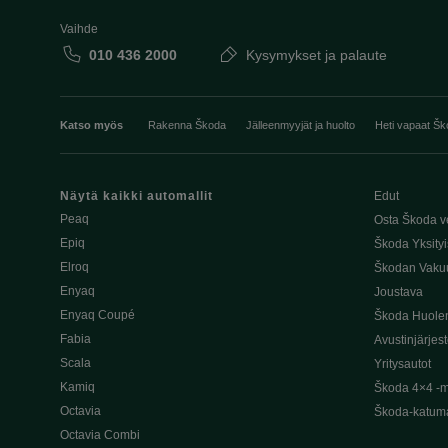
Vaihde
010 436 2000
Kysymykset ja palaute
Katso myös
Rakenna Škoda
Jälleenmyyjät ja huolto
Heti vapaat Šk
Näytä kaikki automallit
Edut
Peaq
Osta Škoda v
Epiq
Škoda Yksityi
Elroq
Škodan Vaku
Enyaq
Joustava
Enyaq Coupé
Škoda Huole
Fabia
Avustinjärjes
Scala
Yritysautot
Kamiq
Škoda 4×4 -ma
Octavia
Škoda-katuma
Octavia Combi