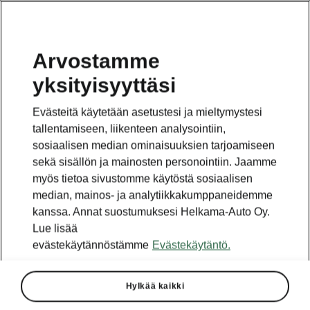
Arvostamme
yksityisyyttäsi
Tämä sivu on pääsivun alasivu. Napsauta painiketta
päästäksesi takaisin pääsivulle.
Evästeitä käytetään asetustesi ja mieltymystesi
tallentamiseen, liikenteen analysointiin,
Takaisin pääsivulle
sosiaalisen median ominaisuuksien tarjoamiseen
sekä sisällön ja mainosten personointiin. Jaamme
myös tietoa sivustomme käytöstä sosiaalisen
median, mainos- ja analytiikkakumppaneidemme
kanssa. Annat suostumuksesi Helkama-Auto Oy.
Lue lisää
evästekäytännöstämme
Evästekäytäntö.
Hylkää kaikki