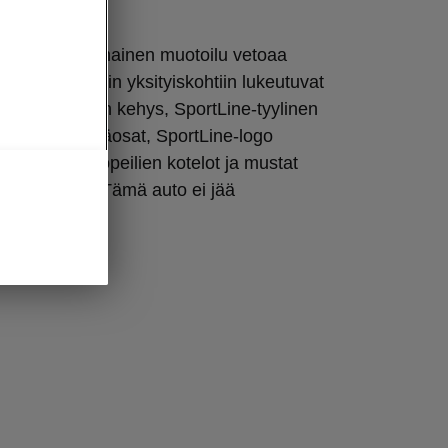
u
Linen omaleimainen muotoilu vetoaa
on näyttävimpiin yksityiskohtiin lukeutuvat
imen säleikön kehys, SportLine-tyylinen
sen mustat lisäosat, SportLine-logo
a, mustat ulkopeilien kotelot ja mustat
 reunalistat. Tämä auto ei jää