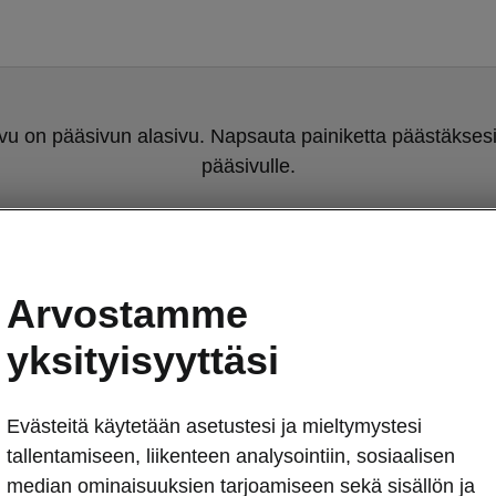
u on pääsivun alasivu. Napsauta painiketta päästäksesi
pääsivulle.
Takaisin pääsivulle
Arvostamme
yksityisyyttäsi
Evästeitä käytetään asetustesi ja mieltymystesi
tallentamiseen, liikenteen analysointiin, sosiaalisen
Tyylikäs
median ominaisuuksien tarjoamiseen sekä sisällön ja