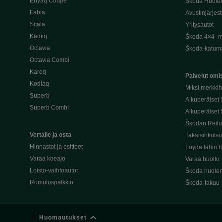
Enyaq Coupé
Škoda Huole
Fabia
Avustinjärjes
Scala
Yritysautot
Kamiq
Škoda 4×4 -ma
Octavia
Škoda-katuma
Octavia Combi
Karoq
Palvelut omis
Kodiaq
Miksi merkki
Superb
Alkuperäiset
Superb Combi
Alkuperäiset 
Škodan Reilu
Vertaile ja osta
Takaisinkuts
Hinnastot ja esitteet
Löydä lähin h
Varaa koeajo
Varaa huolto
Loisto-vaihtoautot
Škoda huolen
Romutuspalkkio
Škoda-takuu
Huomautukset