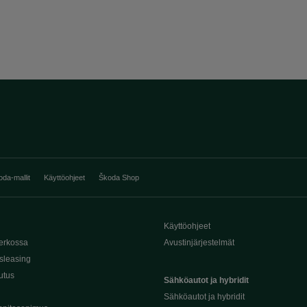
oda-mallit
Käyttöohjeet
Škoda Shop
Käyttöohjeet
erkossa
Avustinjärjestelmät
sleasing
utus
Sähköautot ja hybridit
Sähköautot ja hybridit