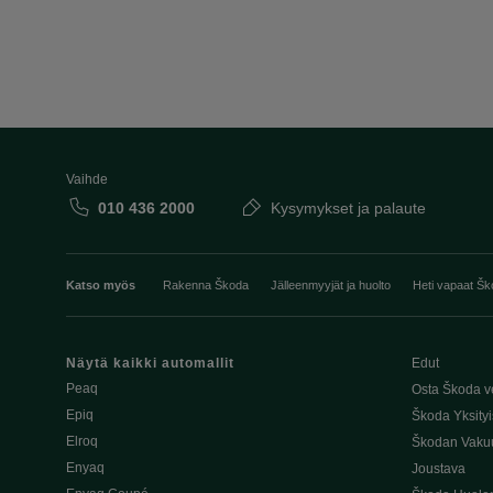
Vaihde
010 436 2000
Kysymykset ja palaute
Katso myös
Rakenna Škoda
Jälleenmyyjät ja huolto
Heti vapaat Šk
Näytä kaikki automallit
Edut
Peaq
Osta Škoda v
Epiq
Škoda Yksityi
Elroq
Škodan Vaku
Enyaq
Joustava