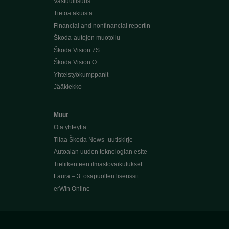
Vastuullisuus
Tietoa akuista
Financial and nonfinancial reportin
Škoda-autojen muotoilu
Škoda Vision 7S
Škoda Vision O
Yhteistyökumppanit
Jääkiekko
Muut
Ota yhteyttä
Tilaa Škoda News -uutiskirje
Autoalan uuden teknologian esite
Tieliikenteen ilmastovaikutukset
Laura – 3. osapuolten lisenssit
erWin Online