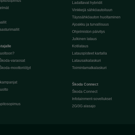
npitosopimus
Ladattavat hybridit
telmät
Vinkkejä sähköautoiluun
Täyssähköauton huoltaminen
llit
Ajoakku ja turvallisuus
asturimallit
Ohjelmiston päivitys
Julkinen lataus
tajalle
Kotilataus
huoltoon?
Latauspisteet kartalla
 Škoda-varaosat
Latausaikalaskuri
Škoda-moottoriöljyt
Toimintamatkalaskuri
ukampanjat
Škoda Connect
uolto
Škoda Connect
Infotainment-sovellukset
pitosopimus
2G/3G alasajo