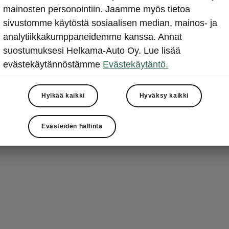
muotoil
mainosten personointiin. Jaamme myös tietoa
sivustomme käytöstä sosiaalisen median, mainos- ja
Octavia Sport
analytiikkakumppaneidemme kanssa. Annat
tunteisiin. Aut
suostumuksesi Helkama-Auto Oy. Lue lisää
musta jäähdytt
evästekäytännöstämme
Evästekäytäntö.
etupuskuri ja 
etulokasuojiss
sivuikkunoiden
Hylkää kaikki
Hyväksy kaikki
huomaamatta.
Evästeiden hallinta