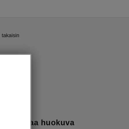
 takaisin
 ja voimaa huokuva