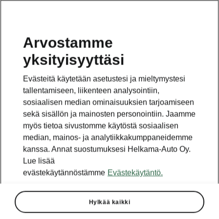
Arvostamme
yksityisyyttäsi
Tämä sivu on pääsivun alasivu. Napsauta painiketta
päästäksesi takaisin pääsivulle.
Evästeitä käytetään asetustesi ja mieltymystesi
tallentamiseen, liikenteen analysointiin,
Takaisin pääsivulle
sosiaalisen median ominaisuuksien tarjoamiseen
sekä sisällön ja mainosten personointiin. Jaamme
myös tietoa sivustomme käytöstä sosiaalisen
median, mainos- ja analytiikkakumppaneidemme
kanssa. Annat suostumuksesi Helkama-Auto Oy.
Lue lisää
evästekäytännöstämme
Evästekäytäntö.
Hylkää kaikki