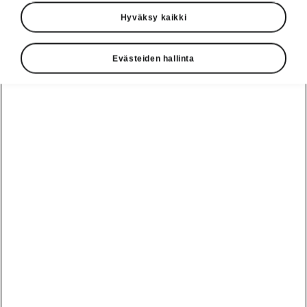
Hyväksy kaikki
Evästeiden hallinta
Octavia SportLinen vaivaton pysäköinti
Automaattinen
pysäköintiavustin
Lisävarusteinen automaattinen
pysäköintiavustin avustaa kuljettajaa auton