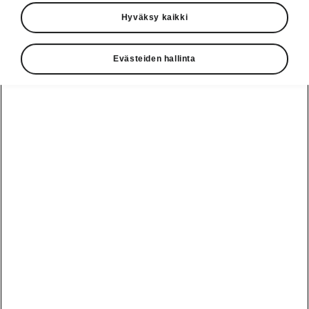
Hyväksy kaikki
Evästeiden hallinta
Octavia Combin monikäyttöinen tavaratila
Siirreltävä kiinnike
kuljetettavan tavaran
tuentaan
Škoda-malleille ominaiseen tapaan Octavia