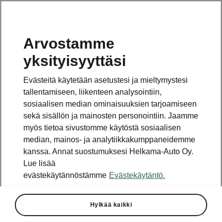
Arvostamme
yksityisyyttäsi
Tämä sivu on pääsivun alasivu. Napsauta painiketta
päästäksesi takaisin pääsivulle.
Evästeitä käytetään asetustesi ja mieltymystesi
tallentamiseen, liikenteen analysointiin,
Takaisin pääsivulle
sosiaalisen median ominaisuuksien tarjoamiseen
sekä sisällön ja mainosten personointiin. Jaamme
myös tietoa sivustomme käytöstä sosiaalisen
median, mainos- ja analytiikkakumppaneidemme
kanssa. Annat suostumuksesi Helkama-Auto Oy.
Lue lisää
evästekäytännöstämme
Evästekäytäntö.
Hylkää kaikki