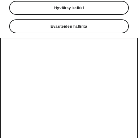
Hyväksy kaikki
Auton mitat
Evästeiden hallinta
Ulko- ja sisämitat, tavaratilan tilavuus.