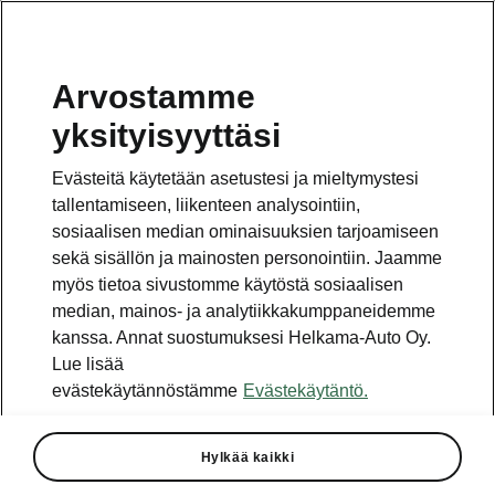
Arvostamme
yksityisyyttäsi
Tämä sivu on pääsivun alasivu. Napsauta painiketta
päästäksesi takaisin pääsivulle.
Evästeitä käytetään asetustesi ja mieltymystesi
tallentamiseen, liikenteen analysointiin,
Takaisin pääsivulle
sosiaalisen median ominaisuuksien tarjoamiseen
sekä sisällön ja mainosten personointiin. Jaamme
myös tietoa sivustomme käytöstä sosiaalisen
median, mainos- ja analytiikkakumppaneidemme
kanssa. Annat suostumuksesi Helkama-Auto Oy.
Lue lisää
evästekäytännöstämme
Evästekäytäntö.
Octavia Combin tekniset
Hylkää kaikki
tiedot