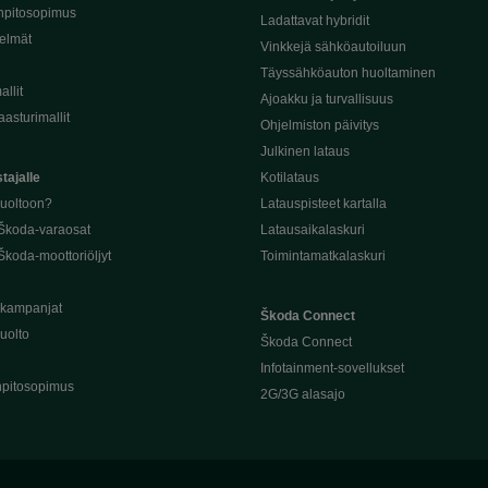
npitosopimus
Ladattavat hybridit
telmät
Vinkkejä sähköautoiluun
Täyssähköauton huoltaminen
llit
Ajoakku ja turvallisuus
asturimallit
Ohjelmiston päivitys
Julkinen lataus
tajalle
Kotilataus
huoltoon?
Latauspisteet kartalla
 Škoda-varaosat
Latausaikalaskuri
Škoda-moottoriöljyt
Toimintamatkalaskuri
ukampanjat
Škoda Connect
uolto
Škoda Connect
Infotainment-sovellukset
pitosopimus
2G/3G alasajo