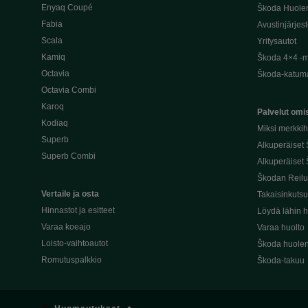
Enyaq Coupé
Škoda Huole
Fabia
Avustinjärjes
Scala
Yritysautot
Kamiq
Škoda 4×4 -ma
Octavia
Škoda-katuma
Octavia Combi
Karoq
Palvelut omis
Kodiaq
Miksi merkki
Superb
Alkuperäiset
Superb Combi
Alkuperäiset 
Škodan Reilu
Vertaile ja osta
Takaisinkuts
Hinnastot ja esitteet
Löydä lähin h
Varaa koeajo
Varaa huolto
Loisto-vaihtoautot
Škoda huolen
Romutuspalkkio
Škoda-takuu