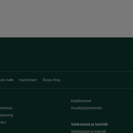
oda-mallit
Käyttöohjeet
Škoda Shop
Käyttöohjeet
erkossa
Avustinjärjestelmät
sleasing
utus
Sähköautot ja hybridit
Sähköautot ja hybridit