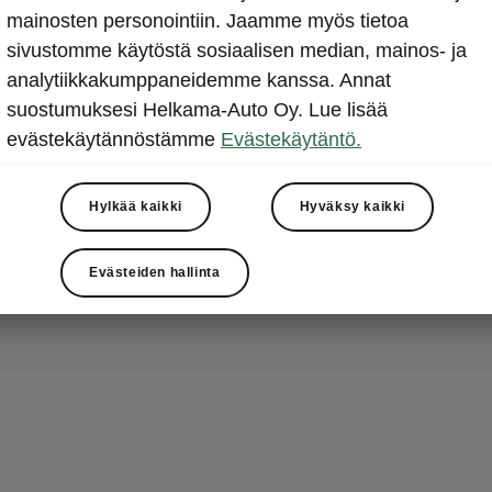
Kuin olo
mainosten personointiin. Jaamme myös tietoa
sivustomme käytöstä sosiaalisen median, mainos- ja
Tarjolla oleva
analytiikkakumppaneidemme kanssa. Annat
(AGR) sertifio
suostumuksesi Helkama-Auto Oy. Lue lisää
etuistuimet ova
evästekäytännöstämme
Evästekäytäntö.
reisituki ja hi
pitkillä matko
lämmitys ja ke
Hylkää kaikki
Hyväksy kaikki
Evästeiden hallinta