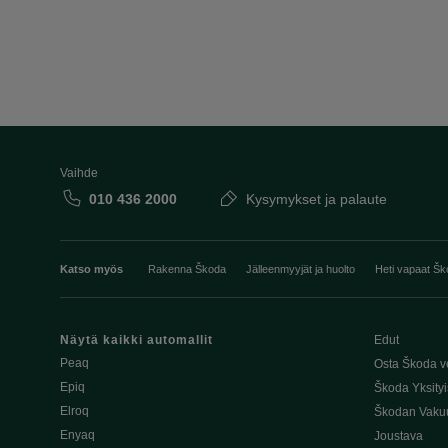
Vaihde
010 436 2000
Kysymykset ja palaute
Katso myös
Rakenna Škoda
Jälleenmyyjät ja huolto
Heti vapaat Šk
Näytä kaikki automallit
Edut
Peaq
Osta Škoda v
Epiq
Škoda Yksityi
Elroq
Škodan Vaku
Enyaq
Joustava