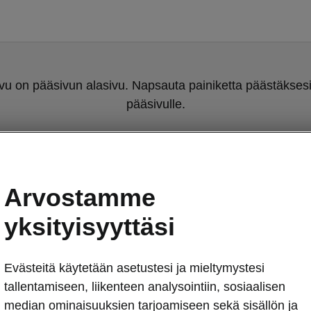
u on pääsivun alasivu. Napsauta painiketta päästäksesi
pääsivulle.
Takaisin pääsivulle
Arvostamme
yksityisyyttäsi
Evästeitä käytetään asetustesi ja mieltymystesi
tallentamiseen, liikenteen analysointiin, sosiaalisen
Škoda Octavi
median ominaisuuksien tarjoamiseen sekä sisällön ja