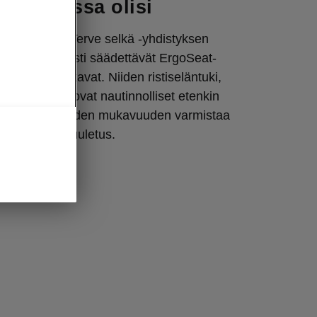
huoneessa olisi
t saksalaisen Terve selkä -yhdistyksen
imat sähköisesti säädettävät ErgoSeat-
t erittäin mukavat. Niiden ristiseläntuki,
erontatoiminto ovat nautinnolliset etenkin
illa. Talvella niiden mukavuuden varmistaa
säkuumalla tuuletus.