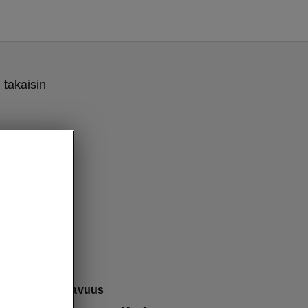
 takaisin
a Combin mukavuus