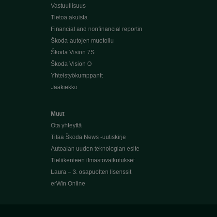
Vastuullisuus
Tietoa akuista
Financial and nonfinancial reportin
Škoda-autojen muotoilu
Škoda Vision 7S
Škoda Vision O
Yhteistyökumppanit
Jääkiekko
Muut
Ota yhteyttä
Tilaa Škoda News -uutiskirje
Autoalan uuden teknologian esite
Tieliikenteen ilmastovaikutukset
Laura – 3. osapuolten lisenssit
erWin Online