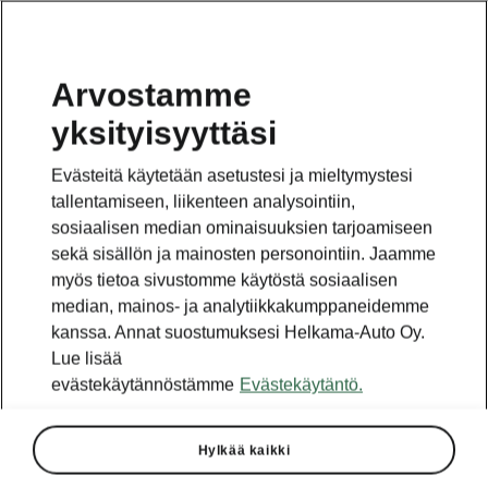
Arvostamme
yksityisyyttäsi
Tämä sivu on pääsivun alasivu. Napsauta painiketta
päästäksesi takaisin pääsivulle.
Evästeitä käytetään asetustesi ja mieltymystesi
tallentamiseen, liikenteen analysointiin,
Takaisin pääsivulle
sosiaalisen median ominaisuuksien tarjoamiseen
sekä sisällön ja mainosten personointiin. Jaamme
myös tietoa sivustomme käytöstä sosiaalisen
median, mainos- ja analytiikkakumppaneidemme
kanssa. Annat suostumuksesi Helkama-Auto Oy.
Lue lisää
evästekäytännöstämme
Evästekäytäntö.
Hylkää kaikki