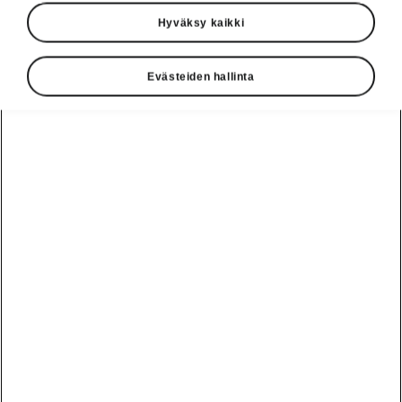
Hyväksy kaikki
Evästeiden hallinta
Vaivaton lataus
Kotilataus
Kodiaq iV:n ajoakun voi ladata kotona
esimerkiksi yön aikana joko
tavallisesta
kotitalouspistorasiasta
tai sitä tehokkaammin
ja nopeammin
kotilatauslaitteesta
. Akkua