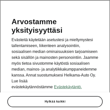
Arvostamme
yksityisyyttäsi
Tämä sivu on pääsivun alasivu. Napsauta painiketta
päästäksesi takaisin pääsivulle.
Evästeitä käytetään asetustesi ja mieltymystesi
tallentamiseen, liikenteen analysointiin,
Takaisin pääsivulle
sosiaalisen median ominaisuuksien tarjoamiseen
sekä sisällön ja mainosten personointiin. Jaamme
myös tietoa sivustomme käytöstä sosiaalisen
median, mainos- ja analytiikkakumppaneidemme
kanssa. Annat suostumuksesi Helkama-Auto Oy.
Lue lisää
evästekäytännöstämme
Evästekäytäntö.
Hylkää kaikki