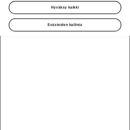
Hyväksy kaikki
Evästeiden hallinta
Škoda Kodiaqin mukavuus
Kuin olohuoneessa olisi
Saksalaisen Terve selkä -yhdistyksen (AGR)
sertifioimat sähköisesti säädettävät ErgoSeat-
etuistuimet ovat erittäin mukavat. Niiden
ristiseläntuki ja mainio reisituki sekä