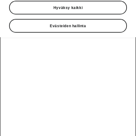
Hyväksy kaikki
Evästeiden hallinta
Tekniikka
Valmis kaikenlaisiin
tilanteisiin
Ajoasetuksen valinta Driving Mode Select
tarjoaa kaksi käyttötilaa iV-mallin