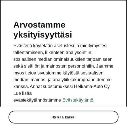
Arvostamme
yksityisyyttäsi
Tämä sivu on pääsivun alasivu. Napsauta painiketta
päästäksesi takaisin pääsivulle.
Evästeitä käytetään asetustesi ja mieltymystesi
tallentamiseen, liikenteen analysointiin,
Takaisin pääsivulle
sosiaalisen median ominaisuuksien tarjoamiseen
sekä sisällön ja mainosten personointiin. Jaamme
myös tietoa sivustomme käytöstä sosiaalisen
median, mainos- ja analytiikkakumppaneidemme
kanssa. Annat suostumuksesi Helkama-Auto Oy.
Lue lisää
evästekäytännöstämme
Evästekäytäntö.
Hylkää kaikki