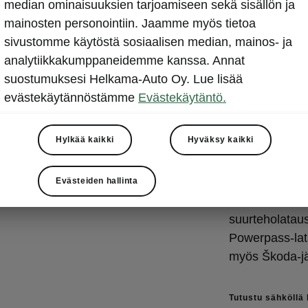
Sähköllä
median ominaisuuksien tarjoamiseen sekä sisällön ja
mainosten personointiin. Jaamme myös tietoa
vauhdill
sivustomme käytöstä sosiaalisen median, mainos- ja
Sähköllä liikku
analytiikkakumppaneidemme kanssa. Annat
päivältä.
Powe
suostumuksesi Helkama-Auto Oy. Lue lisää
voimalinjassaa
evästekäytännöstämme
Evästekäytäntö.
lataaminen ve
onnistuu
yhdel
Hylkää kaikki
Hyväksy kaikki
Lisäksi Škod
latausasema
Evästeiden hallinta
tavoitteena on
suurteholatau
Powerpass-lata
myös Škoda-jä
Tutustu sähköllä 