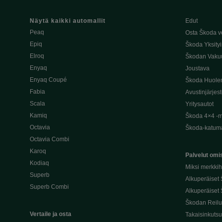
Näytä kaikki automallit
Edut
Peaq
Osta Škoda v
Epiq
Škoda Yksityi
Elroq
Škodan Vaku
Enyaq
Joustava
Enyaq Coupé
Škoda Huole
Fabia
Avustinjärjes
Scala
Yritysautot
Kamiq
Škoda 4×4 -ma
Octavia
Škoda-katuma
Octavia Combi
Karoq
Palvelut omis
Kodiaq
Miksi merkki
Superb
Alkuperäiset
Superb Combi
Alkuperäiset 
Škodan Reilu
Vertaile ja osta
Takaisinkuts