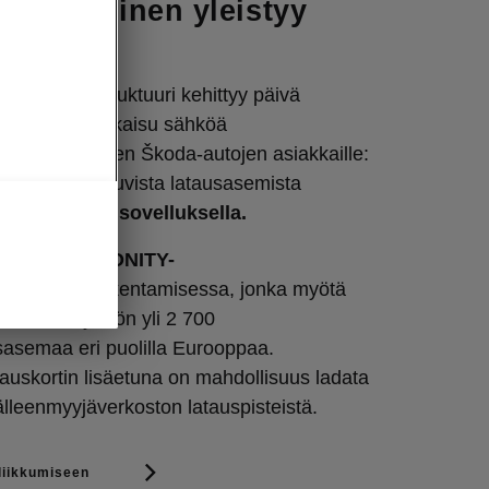
 liikkuminen yleistyy
a
misen infrastruktuuri kehittyy päivä
rpass
on ratkaisu sähköä
n hyödyntävien Škoda-autojen asiakkaille:
rkostoon kuuluvista latausasemista
lä kortilla ja sovelluksella.
a on mukana
IONITY-
verkoston
rakentamisessa, jonka myötä
 saada käyttöön yli 2 700
sasemaa eri puolilla Eurooppaa.
uskortin lisäetuna on mahdollisuus ladata
lleenmyyjäverkoston latauspisteistä.
liikkumiseen