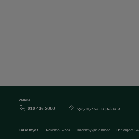
Vaihde
010 436 2000
Kysymykset ja palaute
Katso myös
Rakenna Škoda
Jälleenmyyjät ja huolto
Heti vapaat Šk