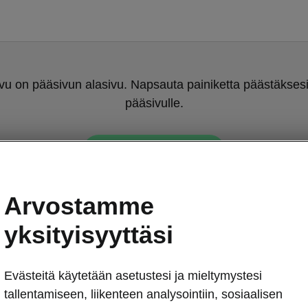
u on pääsivun alasivu. Napsauta painiketta päästäksesi
pääsivulle.
Takaisin pääsivulle
Arvostamme
yksityisyyttäsi
Evästeitä käytetään asetustesi ja mieltymystesi
Sähköllä liikk
tallentamiseen, liikenteen analysointiin, sosiaalisen