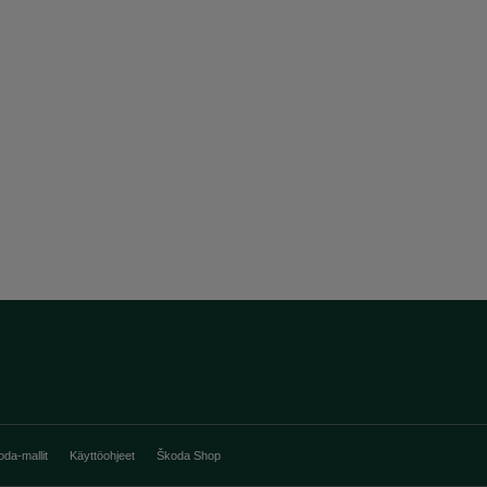
oda-mallit
Käyttöohjeet
Škoda Shop