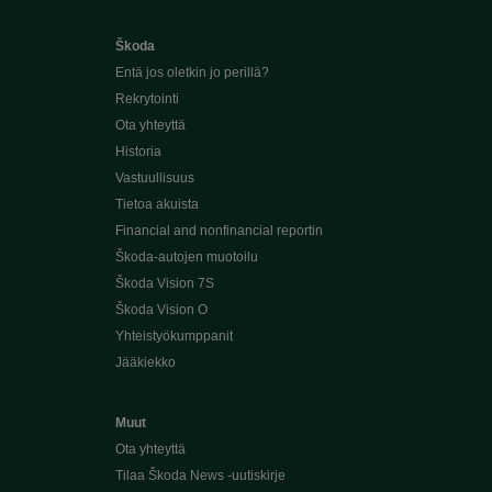
Škoda
Entä jos oletkin jo perillä?
Rekrytointi
Ota yhteyttä
Historia
Vastuullisuus
Tietoa akuista
Financial and nonfinancial reportin
Škoda-autojen muotoilu
Škoda Vision 7S
Škoda Vision O
Yhteistyökumppanit
Jääkiekko
Muut
Ota yhteyttä
Tilaa Škoda News -uutiskirje