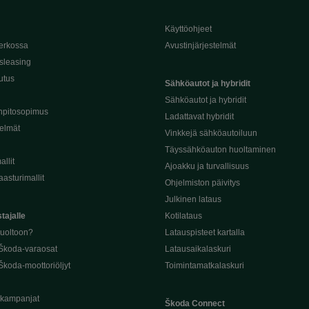
Käyttöohjeet
erkossa
Avustinjärjestelmät
sleasing
utus
Sähköautot ja hybridit
Sähköautot ja hybridit
npitosopimus
Ladattavat hybridit
telmät
Vinkkejä sähköautoiluun
Täyssähköauton huoltaminen
llit
Ajoakku ja turvallisuus
asturimallit
Ohjelmiston päivitys
Julkinen lataus
tajalle
Kotilataus
huoltoon?
Latauspisteet kartalla
 Škoda-varaosat
Latausaikalaskuri
Škoda-moottoriöljyt
Toimintamatkalaskuri
ukampanjat
Škoda Connect