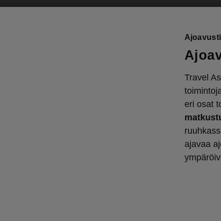
Ajoavust
Ajoav
Travel As
toimintoj
eri osat 
matkust
ruuhkassa
ajavaa aj
ympäröivä