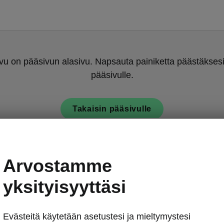
u on pääsivun alasivu. Napsauta painiketta päästäksesi
pääsivulle.
Takaisin pääsivulle
Arvostamme
yksityisyyttäsi
Evästeitä käytetään asetustesi ja mieltymystesi