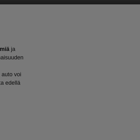
lmiä
ja
onaisuuden
 auto voi
ta edellä