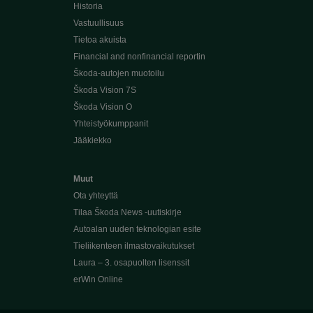
Historia
Vastuullisuus
Tietoa akuista
Financial and nonfinancial reportin
Škoda-autojen muotoilu
Škoda Vision 7S
Škoda Vision O
Yhteistyökumppanit
Jääkiekko
Muut
Ota yhteyttä
Tilaa Škoda News -uutiskirje
Autoalan uuden teknologian esite
Tieliikenteen ilmastovaikutukset
Laura – 3. osapuolten lisenssit
erWin Online