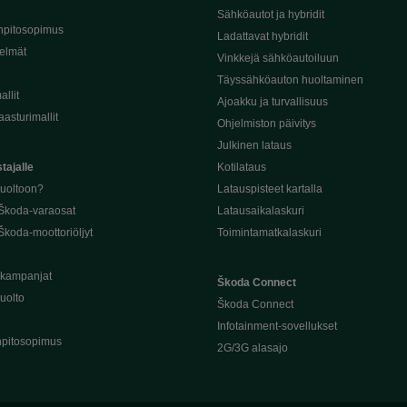
Sähköautot ja hybridit
npitosopimus
Ladattavat hybridit
telmät
Vinkkejä sähköautoiluun
Täyssähköauton huoltaminen
llit
Ajoakku ja turvallisuus
asturimallit
Ohjelmiston päivitys
Julkinen lataus
tajalle
Kotilataus
huoltoon?
Latauspisteet kartalla
 Škoda-varaosat
Latausaikalaskuri
Škoda-moottoriöljyt
Toimintamatkalaskuri
ukampanjat
Škoda Connect
uolto
Škoda Connect
Infotainment-sovellukset
pitosopimus
2G/3G alasajo