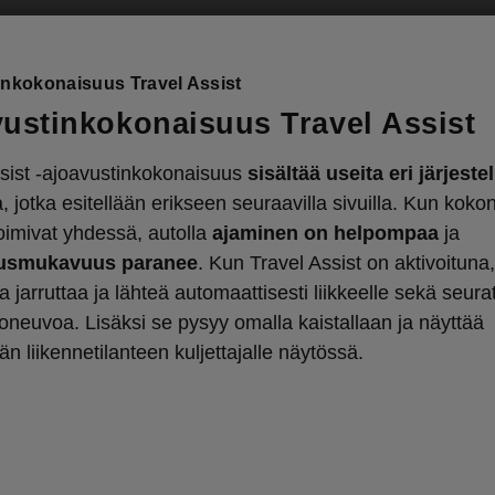
inkokonaisuus Travel Assist
ustinkokonaisuus Travel Assist
sist -ajoavustinkokonaisuus
sisältää useita eri järjeste
a, jotka esitellään erikseen seuraavilla sivuilla. Kun kok
toimivat yhdessä, autolla
ajaminen on helpompaa
ja
usmukavuus paranee
. Kun Travel Assist on aktivoituna,
 jarruttaa ja lähteä automaattisesti liikkeelle sekä seura
oneuvoa. Lisäksi se pysyy omalla kaistallaan ja näyttää
n liikennetilanteen kuljettajalle näytössä.