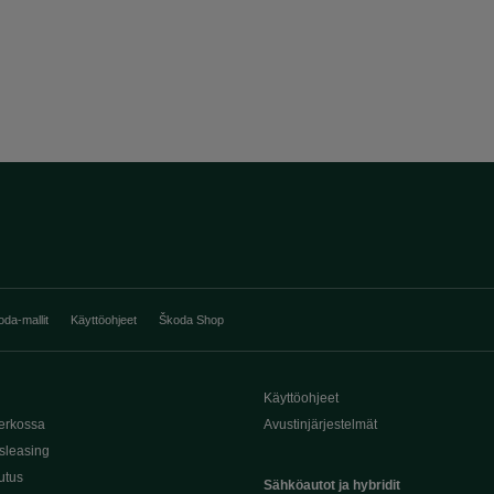
oda-mallit
Käyttöohjeet
Škoda Shop
Käyttöohjeet
erkossa
Avustinjärjestelmät
sleasing
utus
Sähköautot ja hybridit