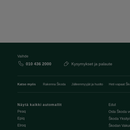
Vaihde
010 436 2000
Kysymykset ja palaute
Katso myös
Rakenna Škoda
Jälleenmyyjät ja huolto
Heti vapaat Šk
Näytä kaikki automallit
Edut
Peaq
Osta Škoda v
Epiq
Škoda Yksityi
Elroq
Škodan Vaku