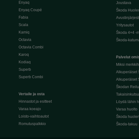
Enyaq
Joustava
Enyaq Coupé
Škoda Huole
Fabia
Avustinjärjes
Scala
Yritysautot
Kamiq
Škoda 4×4 -ma
Octavia
Škoda-katuma
Octavia Combi
Karoq
Palvelut omis
Kodiaq
Miksi merkki
Superb
Alkuperäiset
Superb Combi
Alkuperäiset 
Škodan Reilu
Vertaile ja osta
Takaisinkuts
Hinnastot ja esitteet
Löydä lähin h
Varaa koeajo
Varaa huolto
Loisto-vaihtoautot
Škoda huolen
Romutuspalkkio
Škoda-takuu