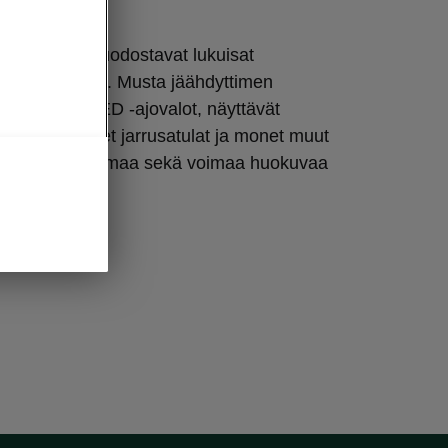
ellä
leisilmeen muodostavat lukuisat
 yksityiskohdat. Musta jäähdyttimen
ogo, Matrix LED -ajovalot, näyttävät
nteet, punaiset jarrusatulat ja monet muut
ostavat itsevarmaa sekä voimaa huokuvaa