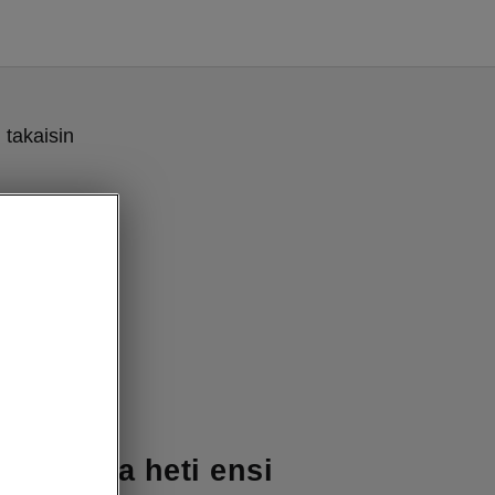
 takaisin
massasta heti ensi