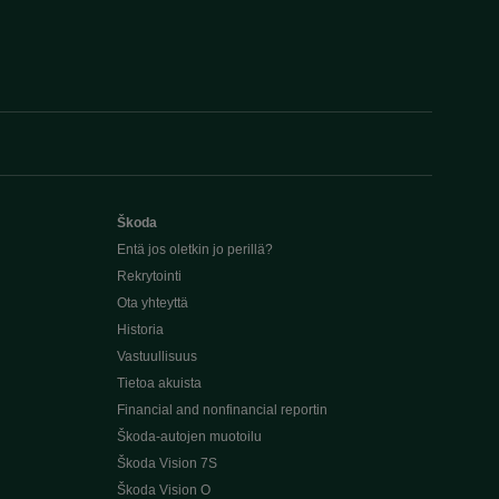
Škoda
Entä jos oletkin jo perillä?
Rekrytointi
Ota yhteyttä
Historia
Vastuullisuus
Tietoa akuista
Financial and nonfinancial reportin
Škoda-autojen muotoilu
Škoda Vision 7S
Škoda Vision O