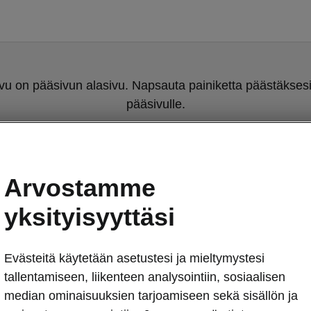
u on pääsivun alasivu. Napsauta painiketta päästäksesi
pääsivulle.
Takaisin pääsivulle
Arvostamme
yksityisyyttäsi
Evästeitä käytetään asetustesi ja mieltymystesi
tallentamiseen, liikenteen analysointiin, sosiaalisen
Erottuu 
median ominaisuuksien tarjoamiseen sekä sisällön ja