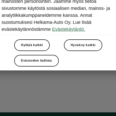
mainosten personointiin. Jaamme myös tietoa
silmäyks
sivustomme käytöstä sosiaalisen median, mainos- ja
Kodiaq RS:n y
analytiikkakumppaneidemme kanssa. Annat
eksklusiiviset
suostumuksesi Helkama-Auto Oy. Lue lisää
säleikkö, RS-l
evästekäytännöstämme
Evästekäytäntö.
kevytmetalliva
elementit kor
Hylkää kaikki
Hyväksy kaikki
olemusta.
Evästeiden hallinta