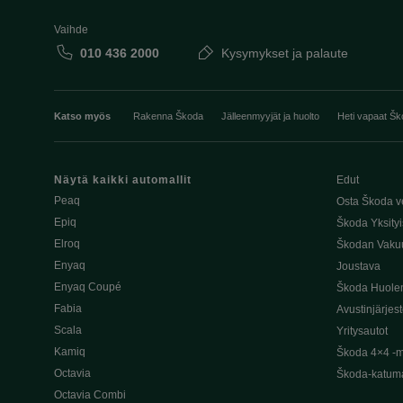
Vaihde
010 436 2000
Kysymykset ja palaute
Katso myös
Rakenna Škoda
Jälleenmyyjät ja huolto
Heti vapaat Šk
Näytä kaikki automallit
Edut
Peaq
Osta Škoda v
Epiq
Škoda Yksityi
Elroq
Škodan Vaku
Enyaq
Joustava
Enyaq Coupé
Škoda Huole
Fabia
Avustinjärjes
Scala
Yritysautot
Kamiq
Škoda 4×4 -ma
Octavia
Škoda-katuma
Octavia Combi