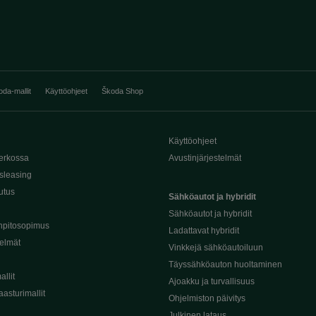
oda-mallit
Käyttöohjeet
Škoda Shop
Käyttöohjeet
erkossa
Avustinjärjestelmät
sleasing
utus
Sähköautot ja hybridit
Sähköautot ja hybridit
npitosopimus
Ladattavat hybridit
telmät
Vinkkejä sähköautoiluun
Täyssähköauton huoltaminen
llit
Ajoakku ja turvallisuus
asturimallit
Ohjelmiston päivitys
Julkinen lataus