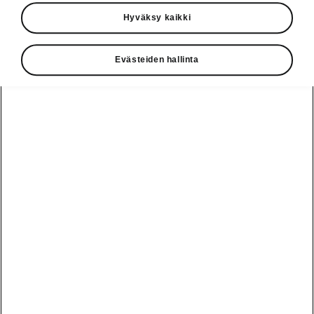
Auton mitat
Hyväksy kaikki
Evästeiden hallinta
Ulko- ja sisämitat, tavaratilan tilavuus.