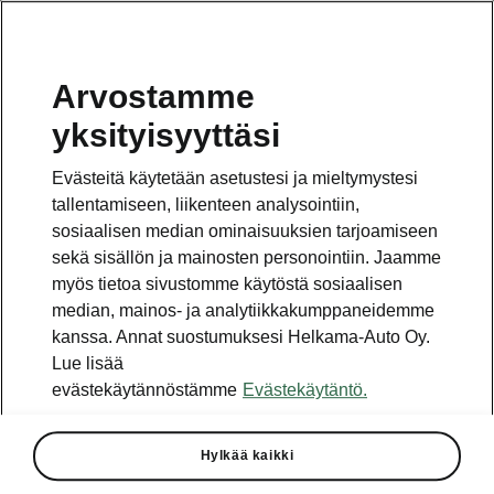
Arvostamme
yksityisyyttäsi
Tämä sivu on pääsivun alasivu. Napsauta painiketta
päästäksesi takaisin pääsivulle.
Evästeitä käytetään asetustesi ja mieltymystesi
tallentamiseen, liikenteen analysointiin,
TAKAISIN PÄÄSIVULLE
sosiaalisen median ominaisuuksien tarjoamiseen
sekä sisällön ja mainosten personointiin. Jaamme
myös tietoa sivustomme käytöstä sosiaalisen
median, mainos- ja analytiikkakumppaneidemme
kanssa. Annat suostumuksesi Helkama-Auto Oy.
Lue lisää
evästekäytännöstämme
Evästekäytäntö.
Karoqin tekniset tiedot
Hylkää kaikki