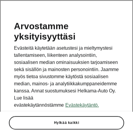
Arvostamme
yksityisyyttäsi
This page is a supplementary page of the opening page.
Click the button to get back.
Evästeitä käytetään asetustesi ja mieltymystesi
tallentamiseen, liikenteen analysointiin,
Get back to the opening page.
sosiaalisen median ominaisuuksien tarjoamiseen
sekä sisällön ja mainosten personointiin. Jaamme
myös tietoa sivustomme käytöstä sosiaalisen
median, mainos- ja analytiikkakumppaneidemme
kanssa. Annat suostumuksesi Helkama-Auto Oy.
Lue lisää
evästekäytännöstämme
Evästekäytäntö.
Hylkää kaikki