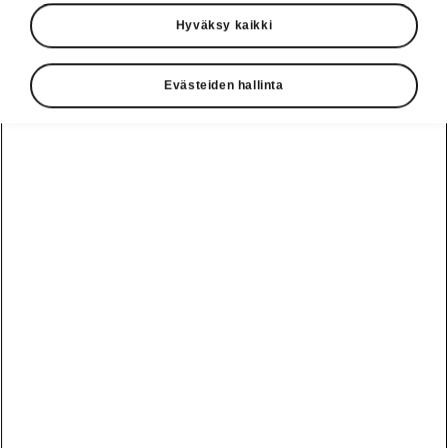
Hyväksy kaikki
Evästeiden hallinta
Škoda Epiqin turvallisuus
Avustinjärjestelmät
Epiqissä on huippuluokan avustinjärjestelmät,
jotka varmistavat kuljettajan ja matkustajien
sekä jalankulkijoiden, pyöräilijöiden ja muiden
tienkäyttäjien turvallisuuden. Näihin