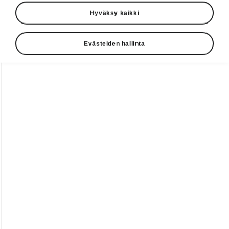
Hyväksy kaikki
Evästeiden hallinta
Enyaqin älykäs tekniikka
Sähköisesti esiin taitettava
vetokoukku
Lisävarusteena saatava sähköisesti esiin
taitettava vetokoukku on erittäin kätevä.