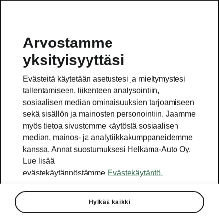
Arvostamme
yksityisyyttäsi
Tämä sivu on pääsivun alasivu. Napsauta painiketta
päästäksesi takaisin pääsivulle.
Evästeitä käytetään asetustesi ja mieltymystesi
tallentamiseen, liikenteen analysointiin,
Takaisin pääsivulle
sosiaalisen median ominaisuuksien tarjoamiseen
sekä sisällön ja mainosten personointiin. Jaamme
myös tietoa sivustomme käytöstä sosiaalisen
median, mainos- ja analytiikkakumppaneidemme
kanssa. Annat suostumuksesi Helkama-Auto Oy.
Lue lisää
evästekäytännöstämme
Evästekäytäntö.
Hylkää kaikki