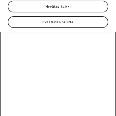
Hyväksy kaikki
Evästeiden hallinta
Enyaq SportLinen vaivaton pysäköinti
Automaattinen
pysäköintiavustin
Lisävarusteinen automaattinen
pysäköintiavustin on järjestelmä, joka avustaa