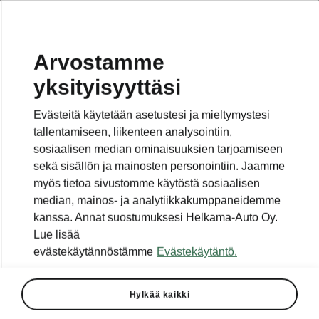
Arvostamme
yksityisyyttäsi
Tämä sivu on pääsivun alasivu. Napsauta painiketta
päästäksesi takaisin pääsivulle.
Evästeitä käytetään asetustesi ja mieltymystesi
tallentamiseen, liikenteen analysointiin,
Takaisin pääsivulle
sosiaalisen median ominaisuuksien tarjoamiseen
sekä sisällön ja mainosten personointiin. Jaamme
myös tietoa sivustomme käytöstä sosiaalisen
median, mainos- ja analytiikkakumppaneidemme
kanssa. Annat suostumuksesi Helkama-Auto Oy.
Lue lisää
evästekäytännöstämme
Evästekäytäntö.
Hylkää kaikki