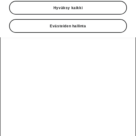
Hyväksy kaikki
Evästeiden hallinta
Enyaq SportLinen liitettävyys
Huipputason Infotainment
Android-pohjainen tietoviihdejärjestelmä
tarjoaa selkeän, helppokäyttöisen ja
yksilöllisen käyttökokemuksen jokaisella
ajomatkalla. Huolella suunniteltu käyttöliittymä,