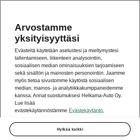
Arvostamme
yksityisyyttäsi
Tämä sivu on pääsivun alasivu. Napsauta painiketta
päästäksesi takaisin pääsivulle.
Evästeitä käytetään asetustesi ja mieltymystesi
tallentamiseen, liikenteen analysointiin,
Takaisin pääsivulle
sosiaalisen median ominaisuuksien tarjoamiseen
sekä sisällön ja mainosten personointiin. Jaamme
myös tietoa sivustomme käytöstä sosiaalisen
median, mainos- ja analytiikkakumppaneidemme
kanssa. Annat suostumuksesi Helkama-Auto Oy.
Lue lisää
evästekäytännöstämme
Evästekäytäntö.
Hylkää kaikki