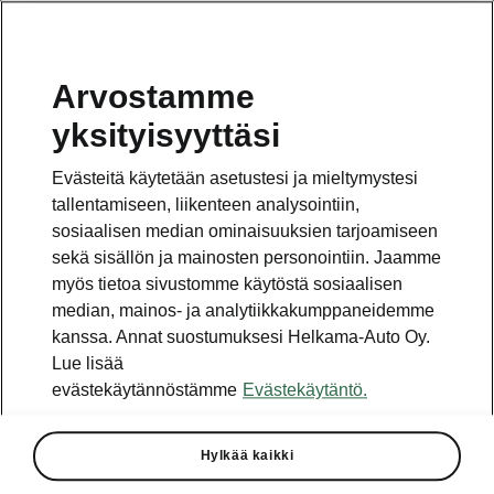
Arvostamme
yksityisyyttäsi
This page is a supplementary page of the opening page.
Click the button to get back.
Evästeitä käytetään asetustesi ja mieltymystesi
tallentamiseen, liikenteen analysointiin,
Get back to the opening page.
sosiaalisen median ominaisuuksien tarjoamiseen
sekä sisällön ja mainosten personointiin. Jaamme
myös tietoa sivustomme käytöstä sosiaalisen
median, mainos- ja analytiikkakumppaneidemme
kanssa. Annat suostumuksesi Helkama-Auto Oy.
Lue lisää
evästekäytännöstämme
Evästekäytäntö.
Hylkää kaikki
• Heat pump