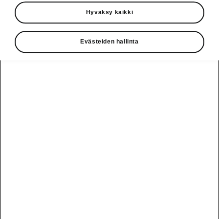
• Panoramic sunroof
Hyväksy kaikki
• Tow bar
• Net divider
• Universal charger
Evästeiden hallinta
Vaihde