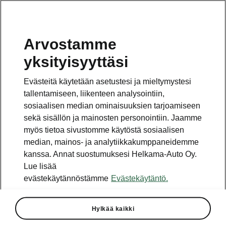
Arvostamme
yksityisyyttäsi
This page is a supplementary page of the opening page.
Click the button to get back.
Evästeitä käytetään asetustesi ja mieltymystesi
tallentamiseen, liikenteen analysointiin,
Get back to the opening page.
sosiaalisen median ominaisuuksien tarjoamiseen
sekä sisällön ja mainosten personointiin. Jaamme
myös tietoa sivustomme käytöstä sosiaalisen
median, mainos- ja analytiikkakumppaneidemme
kanssa. Annat suostumuksesi Helkama-Auto Oy.
Lue lisää
evästekäytännöstämme
Evästekäytäntö.
Maxx
Hylkää kaikki