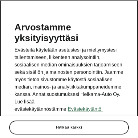
Arvostamme
yksityisyyttäsi
Tämä sivu on pääsivun alasivu. Napsauta painiketta
päästäksesi takaisin pääsivulle.
Evästeitä käytetään asetustesi ja mieltymystesi
tallentamiseen, liikenteen analysointiin,
Takaisin pääsivulle
sosiaalisen median ominaisuuksien tarjoamiseen
sekä sisällön ja mainosten personointiin. Jaamme
myös tietoa sivustomme käytöstä sosiaalisen
median, mainos- ja analytiikkakumppaneidemme
kanssa. Annat suostumuksesi Helkama-Auto Oy.
Lue lisää
evästekäytännöstämme
Evästekäytäntö.
Hylkää kaikki