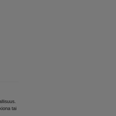
llisuus.
kiona tai