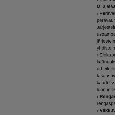
tai ajet
› Peräv
perävaun
Järjestel
useampaa
järjeste
yhdistel
› Elektr
käännöks
urheilull
tasauspy
kaarteis
luonnoll
›
Rengas
rengaspa
›
Vilkkuv