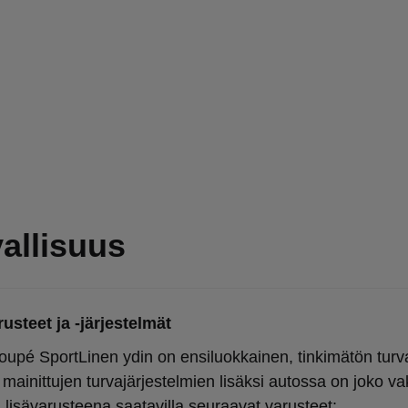
allisuus
usteet ja -järjestelmät
upé SportLinen ydin on ensiluokkainen, tinkimätön turva
 mainittujen turvajärjestelmien lisäksi autossa on joko va
 lisävarusteena saatavilla seuraavat varusteet: