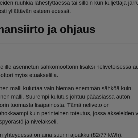
eiden ruuhkia lähestyttäessä tai silloin kun kuljettaja jarr
esti yllättävän esteen edessä.
ansiirto ja ohjaus
elille asennetun sähkömoottorin lisäksi nelivetoisessa a
ttori myös etuakselilla.
inen malli kuluttaa vain hieman enemmän sähköä kuin
inen malli. Suurempi kulutus johtuu pääasiassa auton
orin tuomasta lisäpainosta. Tämä neliveto on
ehokkaampi kuin perinteinen toteutus, jossa akseleiden v
pyörästö ja nivelakseli.
n yhteydessä on aina suurin ajoakku (82/77 kWh).