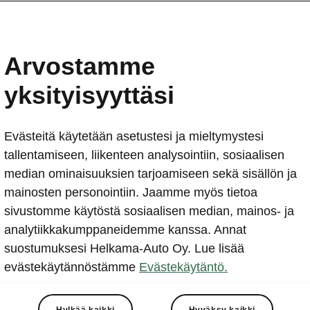
aq Coupé SportLinen
niset tiedot
Arvostamme
yksityisyyttäsi
on mitat
Evästeitä käytetään asetustesi ja mieltymystesi
tallentamiseen, liikenteen analysointiin, sosiaalisen
median ominaisuuksien tarjoamiseen sekä sisällön ja
sisämitat, tavaratilan tilavuus.
mainosten personointiin. Jaamme myös tietoa
sivustomme käytöstä sosiaalisen median, mainos- ja
analytiikkakumppaneidemme kanssa. Annat
suostumuksesi Helkama-Auto Oy. Lue lisää
evästekäytännöstämme
Evästekäytäntö.
Hylkää kaikki
Hyväksy kaikki