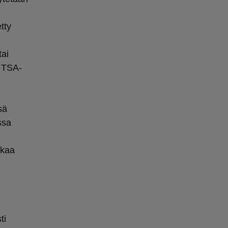
tty
tai
. TSA-
sä
ssa
kkaa
ti