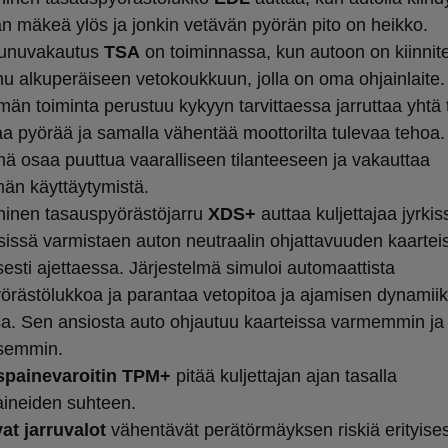
aan mäkeä ylös ja jonkin vetävän pyörän pito on heikko.
aunuvakautus
TSA
on toiminnassa, kun autoon on kiinnite
u alkuperäiseen vetokoukkuun, jolla on oma ohjainlaite.
män toiminta perustuu kykyyn tarvittaessa jarruttaa yhtä 
 pyörää ja samalla vähentää moottorilta tulevaa tehoa
lmä osaa puuttua vaaralliseen tilanteeseen ja vakauttaa
män käyttäytymistä.
oninen tasauspyörästöjarru
XDS+
auttaa kuljettajaa jyrkis
issä varmistaen auton neutraalin ohjattavuuden kaartei
isesti ajettaessa. Järjestelmä simuloi automaattista
örästölukkoa ja parantaa vetopitoa ja ajamisen dynamii
sa. Sen ansiosta auto ohjautuu kaarteissa varmemmin ja
isemmin.
painevaroitin TPM+
pitää kuljettajan ajan tasalla
ineiden suhteen.
at jarruvalot
vähentävät perätörmäyksen riskiä erityises