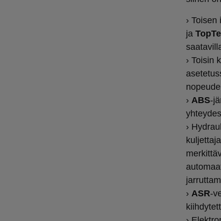
› Toisen 
ja
TopTe
saatavil
› Toisin
asetetu
nopeudel
›
ABS
-j
yhteydess
› Hydraul
kuljettaj
merkittä
automaat
jarruttam
›
ASR
-v
kiihdytet
› Elektr