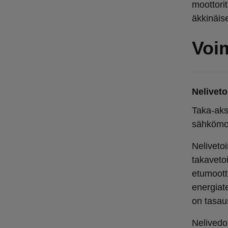
moottorit
äkkinäis
Voim
Neliveto
Taka-aks
sähkömoo
Neliveto
takaveto
etumoott
energiat
on tasaus
Nelivedo