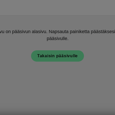
u on pääsivun alasivu. Napsauta painiketta päästäksesi
pääsivulle.
Takaisin pääsivulle