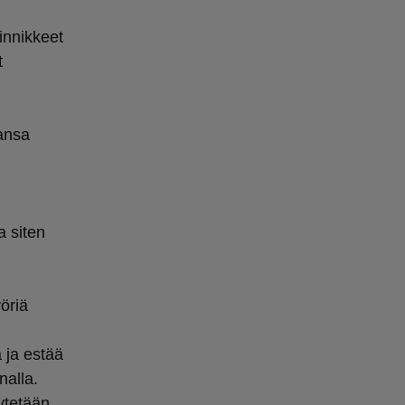
iinnikkeet
t
hansa
a siten
öriä
 ja estää
nalla.
ytetään