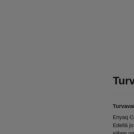
Turv
Turvavar
Enyaq Co
Edellä jo
siihen on