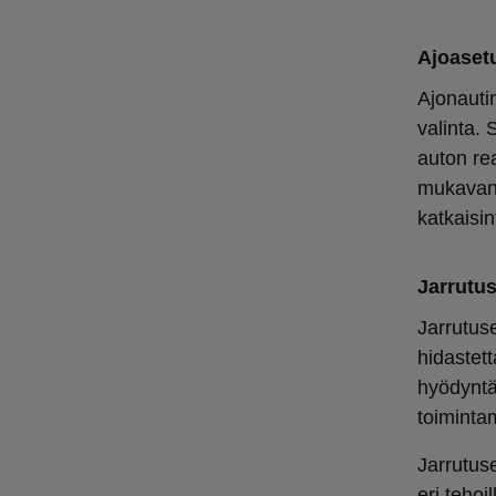
Ajoaset
Ajonauti
valinta.
auton re
mukavan 
katkaisi
Jarrutus
Jarrutus
hidastet
hyödyntä
toiminta
Jarrutuse
eri tehoi