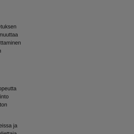
etuksen
 muuttaa
uttaminen
n
opeutta
into
ton
eissa ja
ljettaja