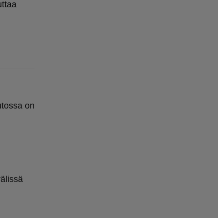
uttaa
utossa on
älissä