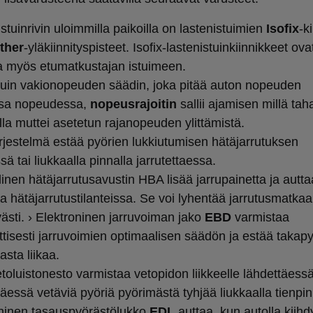
istuinrivin uloimmilla paikoilla on lastenistuimien
Isofix
-k
ther
-yläkiinnityspisteet. Isofix-lastenistuinkiinnikkeet ova
la myös etumatkustajan istuimeen.
 kuin vakionopeuden säädin, joka pitää auton nopeuden
ssa nopeudessa,
nopeusrajoitin
sallii ajamisen millä ta
la muttei asetetun rajanopeuden ylittämistä.
ärjestelmä estää pyörien lukkiutumisen hätäjarrutuksen
ä tai liukkaalla pinnalla jarrutettaessa.
inen hätäjarrutusavustin HBA lisää jarrupainetta ja autta
aa hätäjarrutustilanteissa. Se voi lyhentää jarrutusmatkaa
västi. › Elektroninen jarruvoiman jako
EBD
varmistaa
tisesti jarruvoimien optimaalisen säädön ja estää takapy
asta liikaa.
etoluistonesto varmistaa vetopidon liikkeelle lähdettäessä
täessä vetäviä pyöriä pyörimästä tyhjää liukkaalla tienpin
oninen tasauspyörästölukko
EDL
auttaa, kun autolla kiihd