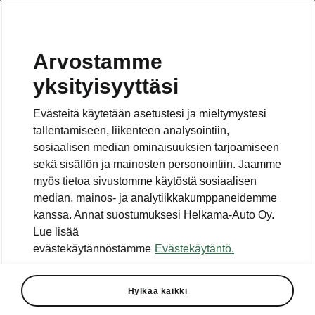
Arvostamme
yksityisyyttäsi
Tämä sivu on pääsivun alasivu. Napsauta painiketta
päästäksesi takaisin pääsivulle.
Evästeitä käytetään asetustesi ja mieltymystesi
tallentamiseen, liikenteen analysointiin,
Takaisin pääsivulle
sosiaalisen median ominaisuuksien tarjoamiseen
sekä sisällön ja mainosten personointiin. Jaamme
myös tietoa sivustomme käytöstä sosiaalisen
median, mainos- ja analytiikkakumppaneidemme
kanssa. Annat suostumuksesi Helkama-Auto Oy.
Lue lisää
evästekäytännöstämme
Evästekäytäntö.
Hylkää kaikki