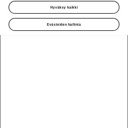
Hyväksy kaikki
Evästeiden hallinta
Enyaq Coupé SportLinen liitettävyys
Huipputason Infotainment
Android-pohjainen tietoviihdejärjestelmä
tarjoaa selkeän, helppokäyttöisen ja
yksilöllisen käyttökokemuksen jokaisella
ajomatkalla. Huolella suunniteltu käyttöliittymä,