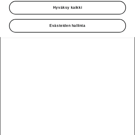
Hyväksy kaikki
Evästeiden hallinta
Jykevä muotoilu ja RS-tyyli
Enyaq Coupé RS:n itsevarman keulailmeen
keskeinen elementti on Modern Solid -
muotokielen mukainen kiiltävän musta Tech
Deck -etumaski. Maskin edukseen erottuvaan
muotoiluun kuuluu näyttävä Light Band -