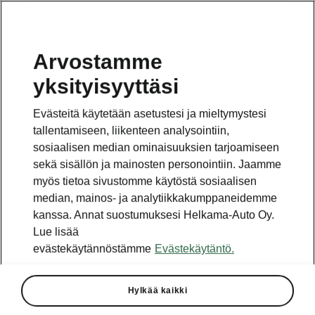
Arvostamme
yksityisyyttäsi
Tämä sivu on pääsivun alasivu. Napsauta painiketta
päästäksesi takaisin pääsivulle.
Evästeitä käytetään asetustesi ja mieltymystesi
tallentamiseen, liikenteen analysointiin,
Takaisin pääsivulle
sosiaalisen median ominaisuuksien tarjoamiseen
sekä sisällön ja mainosten personointiin. Jaamme
myös tietoa sivustomme käytöstä sosiaalisen
median, mainos- ja analytiikkakumppaneidemme
kanssa. Annat suostumuksesi Helkama-Auto Oy.
Lue lisää
evästekäytännöstämme
Evästekäytäntö.
Hylkää kaikki