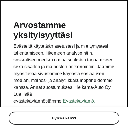
Arvostamme
yksityisyyttäsi
This page is a supplementary page of the opening page.
Click the button to get back.
Evästeitä käytetään asetustesi ja mieltymystesi
tallentamiseen, liikenteen analysointiin,
Get back to the opening page.
sosiaalisen median ominaisuuksien tarjoamiseen
sekä sisällön ja mainosten personointiin. Jaamme
myös tietoa sivustomme käytöstä sosiaalisen
median, mainos- ja analytiikkakumppaneidemme
kanssa. Annat suostumuksesi Helkama-Auto Oy.
Lue lisää
evästekäytännöstämme
Evästekäytäntö.
Hylkää kaikki