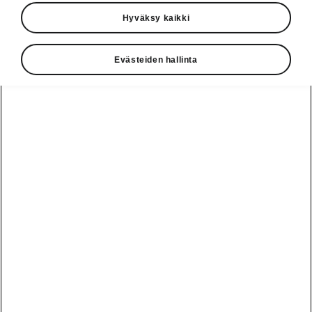
Hyväksy kaikki
Evästeiden hallinta
Enyaq Coupé RS:n lataus
Lisää virtaa tarpeen mukaan
Enyaq Coupé RS:n 82 kWh:n ajoakku tarjoaa
vaikuttavan jopa 560 km:n WLTP-
toimintamatkan sähköllä, jotta olet aina
valmiina seuraavaan seikkailuun.