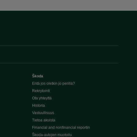
Škoda
Entä jos oletkin jo perillä?
Rekrytointi
Ota yhteyttä
Historia
Vastuullisuus
Tietoa akuista
Financial and nonfinancial reportin
Škoda-autojen muotoilu