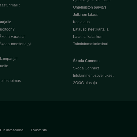
Ajoakku ja turvallisuus
asturimallit
Ohjelmiston päivitys
Julkinen lataus
tajalle
Kotilataus
huoltoon?
Latauspisteet kartalla
 Škoda-varaosat
Latausaikalaskuri
Škoda-moottoriöljyt
Toimintamatkalaskuri
ukampanjat
Škoda Connect
uolto
Škoda Connect
Infotainment-sovellukset
pitosopimus
2G/3G alasajo
U:n datasäädös
Evästeistä