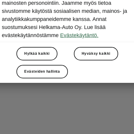
yksityis
mainosten personointiin. Jaamme myös tietoa
sivustomme käytöstä sosiaalisen median, mainos- ja
Elroq Sportlin
analytiikkakumppaneidemme kanssa. Annat
vaikutuksen. K
suostumuksesi Helkama-Auto Oy. Lue lisää
Sportline-logo
evästekäytännöstämme
Evästekäytäntö.
mustat sivuikk
Hylkää kaikki
Hyväksy kaikki
Evästeiden hallinta