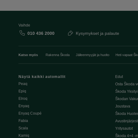
Vaihde
010 436 2000
Kysymykset ja palaute
Katso myös
Rakenna Škoda
Jälleenmyyjät ja huolto
Heti vapaat Šk
Näytä kaikki automallit
Edut
Peaq
Osta Škoda v
Epiq
Škoda Yksityi
Elroq
Škodan Vaku
Enyaq
Joustava
Enyaq Coupé
Škoda Huole
Fabia
Avustinjärjes
Scala
Yritysautot
Kamiq
Škoda 4×4 -ma