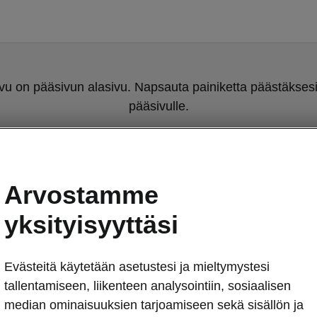
u on pääsivun alasivu. Napsauta painiketta päästäksesi
pääsivulle.
Takaisin pääsivulle
Arvostamme
yksityisyyttäsi
Evästeitä käytetään asetustesi ja mieltymystesi
tallentamiseen, liikenteen analysointiin, sosiaalisen
Luonteel
median ominaisuuksien tarjoamiseen sekä sisällön ja