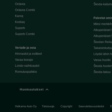
Octavia
Škoda-katuma
Octavia Combi
Karoq
Palvelut omis
Kodiaq
Miksi merkki
Superb
Alkuperäiset
Superb Combi
Alkuperäiset 
Škodan Reilu
Vertaile ja osta
Takaisinkuts
Hinnastot ja esitteet
Löydä lähin h
Varaa koeajo
Varaa huolto
Loisto-vaihtoautot
Škoda huolen
Romutuspalkkio
Škoda-takuu
Huomautukset
Helkama-Auto Oy
Tietosuoja
Copyright
Saavutettavuustiedot
E