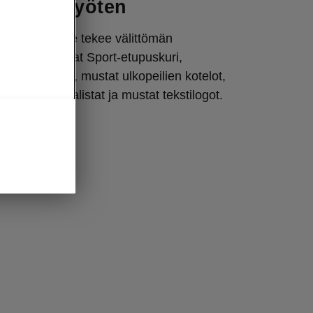
kohtia myöten
en rohkea ilme tekee välittömän
ohokohtia ovat Sport-etupuskuri,
 takaluukussa, mustat ulkopeilien kotelot,
unoiden reunalistat ja mustat tekstilogot.