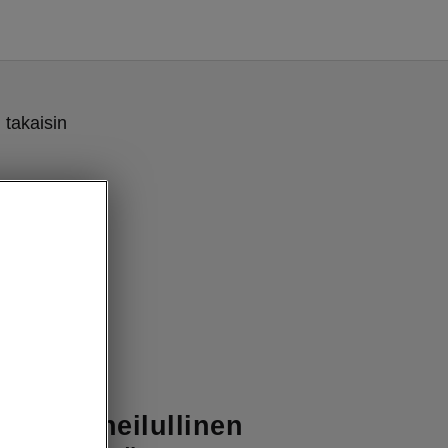
 takaisin
taan urheilullinen