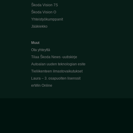
Škoda Vision 7S
Škoda Vision O
Yhteistyökumppanit
Jääkiekko
Muut
Ota yhteyttä
Tilaa Škoda News -uutiskirje
Autoalan uuden teknologian esite
Tieliikenteen ilmastovaikutukset
Laura – 3. osapuolten lisenssit
erWin Online