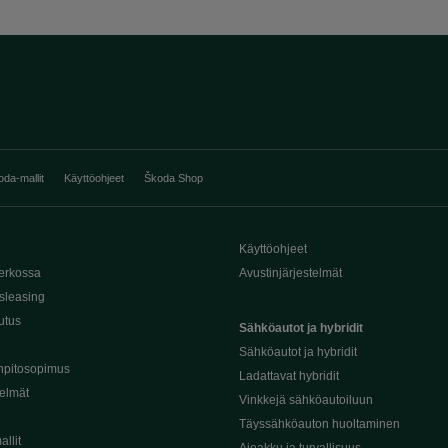
oda-mallit
Käyttöohjeet
Škoda Shop
Käyttöohjeet
erkossa
Avustinjärjestelmät
sleasing
utus
Sähköautot ja hybridit
Sähköautot ja hybridit
npitosopimus
Ladattavat hybridit
telmät
Vinkkejä sähköautoiluun
Täyssähköauton huoltaminen
llit