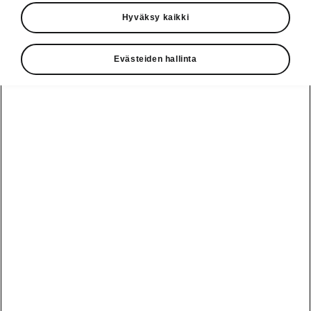
Auton mitat
Hyväksy kaikki
Evästeiden hallinta
Ulko- ja sisämitat, tavaratilan tilavuus.