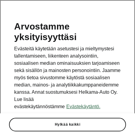
Arvostamme
yksityisyyttäsi
Tämä sivu on pääsivun alasivu. Napsauta painiketta
päästäksesi takaisin pääsivulle.
Evästeitä käytetään asetustesi ja mieltymystesi
tallentamiseen, liikenteen analysointiin,
Takaisin pääsivulle
sosiaalisen median ominaisuuksien tarjoamiseen
sekä sisällön ja mainosten personointiin. Jaamme
myös tietoa sivustomme käytöstä sosiaalisen
median, mainos- ja analytiikkakumppaneidemme
kanssa. Annat suostumuksesi Helkama-Auto Oy.
Lue lisää
evästekäytännöstämme
Evästekäytäntö.
Elroqin tekniset tiedot
Hylkää kaikki