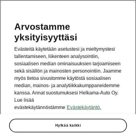
Arvostamme
yksityisyyttäsi
Tämä sivu on pääsivun alasivu. Napsauta painiketta
päästäksesi takaisin pääsivulle.
Evästeitä käytetään asetustesi ja mieltymystesi
tallentamiseen, liikenteen analysointiin,
Takaisin pääsivulle
sosiaalisen median ominaisuuksien tarjoamiseen
sekä sisällön ja mainosten personointiin. Jaamme
myös tietoa sivustomme käytöstä sosiaalisen
median, mainos- ja analytiikkakumppaneidemme
kanssa. Annat suostumuksesi Helkama-Auto Oy.
Lue lisää
evästekäytännöstämme
Evästekäytäntö.
Hylkää kaikki