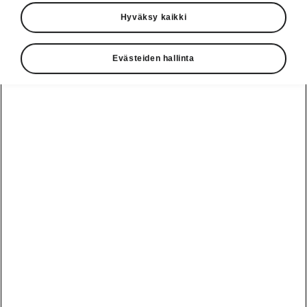
Hyväksy kaikki
Evästeiden hallinta
Elroq Sportlinen liitettävyys
Huipputason Infotainment
Android-pohjainen tietoviihdejärjestelmä
tarjoaa selkeän, helppokäyttöisen ja
yksilöllisen käyttökokemuksen jokaisella
ajomatkalla. Huolella suunniteltu käyttöliittymä,