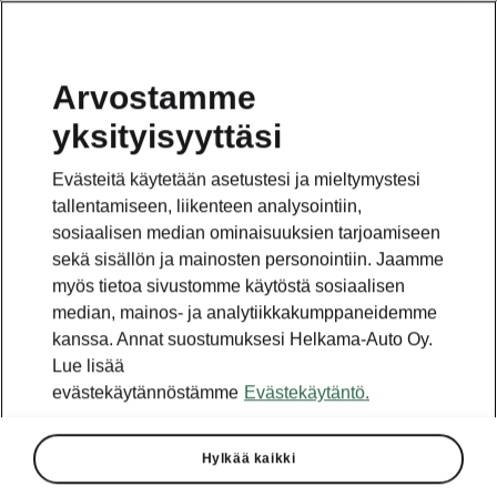
Arvostamme
yksityisyyttäsi
Tämä sivu on pääsivun alasivu. Napsauta painiketta
päästäksesi takaisin pääsivulle.
Evästeitä käytetään asetustesi ja mieltymystesi
tallentamiseen, liikenteen analysointiin,
Takaisin pääsivulle
sosiaalisen median ominaisuuksien tarjoamiseen
sekä sisällön ja mainosten personointiin. Jaamme
myös tietoa sivustomme käytöstä sosiaalisen
median, mainos- ja analytiikkakumppaneidemme
kanssa. Annat suostumuksesi Helkama-Auto Oy.
Lue lisää
evästekäytännöstämme
Evästekäytäntö.
Hylkää kaikki