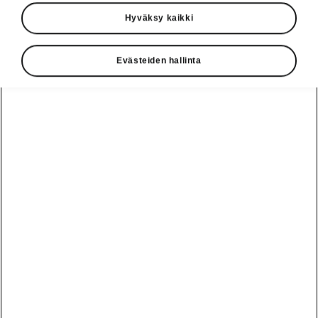
Hyväksy kaikki
Evästeiden hallinta
Škoda Elroqin nerokkaat yksityiskohdat
Ympäristövastuullinen
jääraappa
Tämä nerokas Simply Clever -ratkaisu on
talven tullen täydellinen apuväline
. Nyt sinun