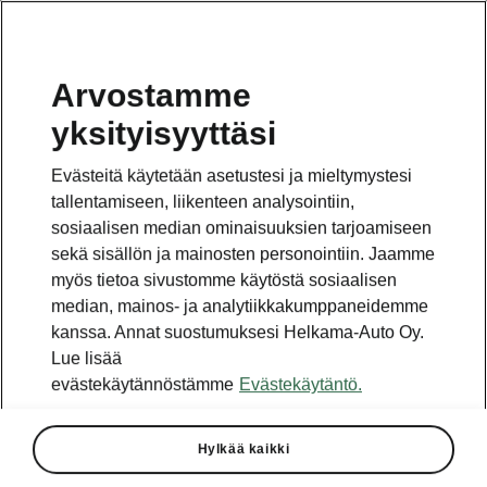
Arvostamme
yksityisyyttäsi
Tämä sivu on pääsivun alasivu. Napsauta painiketta
päästäksesi takaisin pääsivulle.
Evästeitä käytetään asetustesi ja mieltymystesi
tallentamiseen, liikenteen analysointiin,
Takaisin pääsivulle
sosiaalisen median ominaisuuksien tarjoamiseen
sekä sisällön ja mainosten personointiin. Jaamme
myös tietoa sivustomme käytöstä sosiaalisen
median, mainos- ja analytiikkakumppaneidemme
kanssa. Annat suostumuksesi Helkama-Auto Oy.
Lue lisää
evästekäytännöstämme
Evästekäytäntö.
Hylkää kaikki