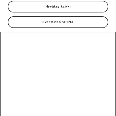
Hyväksy kaikki
Evästeiden hallinta
Elroq RS:n voimalinja
Vapautettu sähkön voima
Škoda Elroq RS nostaa sähköisen
suorituskyvyn seuraavalle tasolle kahdella
sähkömoottorilla, joiden suurin yhteisteho on
vaikuttavat 250 kW. Voima jaetaan kaikille