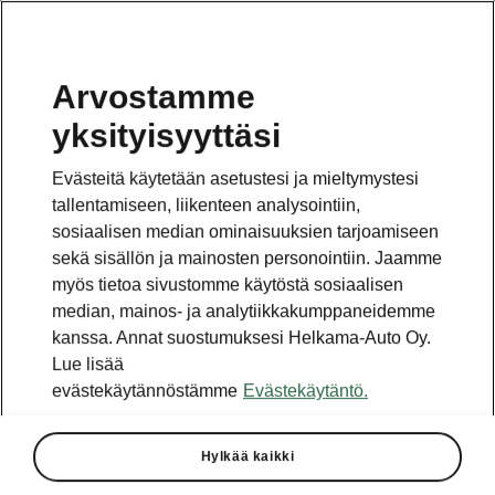
Arvostamme
yksityisyyttäsi
Tämä sivu on pääsivun alasivu. Napsauta painiketta
päästäksesi takaisin pääsivulle.
Evästeitä käytetään asetustesi ja mieltymystesi
tallentamiseen, liikenteen analysointiin,
Takaisin pääsivulle
sosiaalisen median ominaisuuksien tarjoamiseen
sekä sisällön ja mainosten personointiin. Jaamme
myös tietoa sivustomme käytöstä sosiaalisen
median, mainos- ja analytiikkakumppaneidemme
kanssa. Annat suostumuksesi Helkama-Auto Oy.
Lue lisää
evästekäytännöstämme
Evästekäytäntö.
Hylkää kaikki