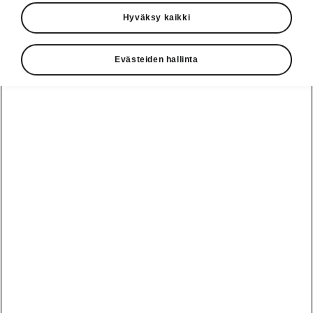
Hyväksy kaikki
Evästeiden hallinta
Tehty niille, jotka rakastavat
ajamista
Elroq RS yhdistää upeasti dynaamisen
muotoilun ja jokapäiväisen käytännöllisyyden.
Sisustuksen RS Lounge -designvalinta
ympäröi sinut tyylikkäällä, mustaa keinonahkaa