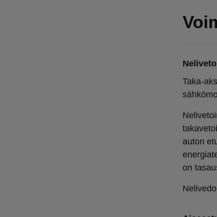
Voim
Neliveto
Taka-aks
sähkömoo
Neliveto
takaveto
auton et
energiat
on tasaus
Nelivedo