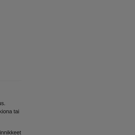
us.
kiona tai
iinnikkeet