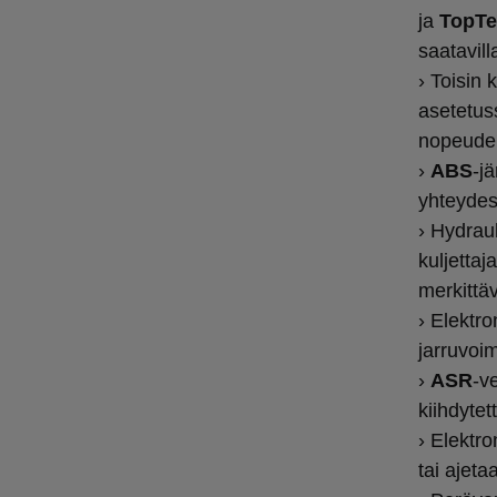
ja
TopTe
saatavil
› Toisin
asetetu
nopeudel
›
ABS
-j
yhteydess
› Hydrau
kuljettaj
merkittäv
› Elektr
jarruvoi
›
ASR
-v
kiihdytet
› Elektr
tai ajet