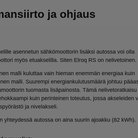
ansiirto ja ohjaus
elille asennetun sähkömoottorin lisäksi autossa voi olla
ttori myös etuakselilla. Siten Elroq RS on nelivetoinen.
inen malli kuluttaa vain hieman enemmän energiaa kuin
inen malli. Suurempi energiankulutusmäärä johtuu pääa
umoottorin tuomasta lisäpainosta. Tämä nelivetoratkaisu
ehokkaampi kuin perinteinen toteutus, jossa akseleiden v
pyörästö ja nivelakseli.
n yhteydessä autossa on aina suurin ajoakku (82 kWh).