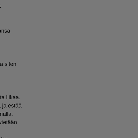
t
hansa
aa siten
a liikaa.
 ja estää
nalla.
ytetään