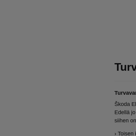
Turv
Turvavar
Škoda El
Edellä jo
siihen on
› Toisen 