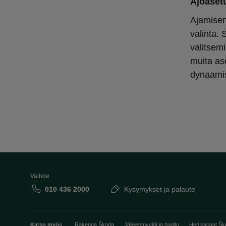
Ajoaset
Ajamisen
valinta.
valitsem
muita as
dynaamise
Vaihde
010 436 2000
Kysymykset ja palaute
Katso myös
Rakenna Škoda
Jälleenmyyjät ja huolto
Heti vapaat Šk