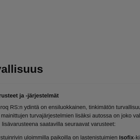
allisuus
usteet ja -järjestelmät
roq RS:n ydintä on ensiluokkainen, tinkimätön turvallisu
 mainittujen turvajärjestelmien lisäksi autossa on joko va
 lisävarusteena saatavilla seuraavat varusteet:
istuinrivin uloimmilla paikoilla on lastenistuimien
Isofix
-k