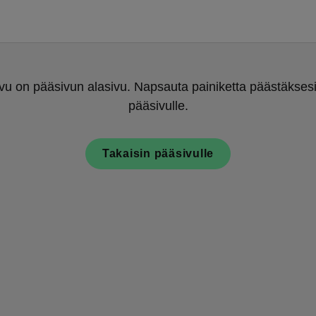
u on pääsivun alasivu. Napsauta painiketta päästäksesi
pääsivulle.
Takaisin pääsivulle