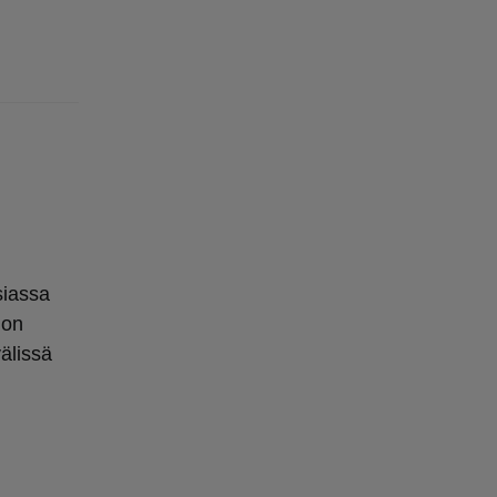
siassa
 on
älissä