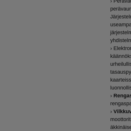
› Peräv
perävaun
Järjestel
useampaa
järjeste
yhdistel
› Elektr
käännöks
urheilull
tasauspy
kaarteis
luonnoll
›
Rengas
rengaspa
›
Vilkkuv
moottorit
äkkinäis