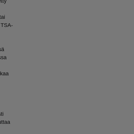
tty
tai
. TSA-
sä
ssa
kkaa
ti
uttaa