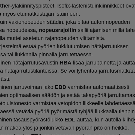
ther
-yläkiinnityspisteet. Isofix-lastenistuinkiinnikkeet ova
la myös etumatkustajan istuimeen.
 kuin vakionopeuden säädin, joka pitää auton nopeuden
ssa nopeudessa,
nopeusrajoitin
sallii ajamisen millä ta
la muttei asetetun rajanopeuden ylittämistä.
ärjestelmä estää pyörien lukkiutumisen hätäjarrutuksen
ä tai liukkaalla pinnalla jarrutettaessa.
linen hätäjarrutusavustin
HBA
lisää jarrupainetta ja autt
aa hätäjarrutustilanteissa. Se voi lyhentää jarrutusmatkaa
ästi.
oninen jarruvoiman jako
EBD
varmistaa automaattisesti
mien optimaalisen säädön ja estää takapyöriä jarruttamast
etoluistonesto varmistaa vetopidon liikkeelle lähdettäessä
täessä vetäviä pyöriä pyörimästä tyhjää liukkaalla tienpin
oninen tasauspyörästölukko
EDL
auttaa, kun autolla kiihd
aan mäkeä ylös ja jonkin vetävän pyörän pito on heikko.