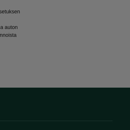
asetuksen
ja auton
nnoista