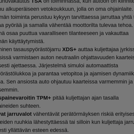
aunuvakautus
TSA
on toiminnassa, kun autoon on kiinnite
u alkuperäiseen vetokoukkuun, jolla on oma ohjainlaite.
män toiminta perustuu kykyyn tarvittaessa jarruttaa yhtä 
 pyörää ja samalla vähentää moottorilta tulevaa tehoa
lmä osaa puuttua vaaralliseen tilanteeseen ja vakauttaa
män käyttäytymistä.
oninen tasauspyörästöjarru
XDS+
auttaa kuljettajaa jyrkis
issä varmistaen auton neutraalin ohjattavuuden kaartei
isesti ajettaessa. Järjestelmä simuloi automaattista
örästölukkoa ja parantaa vetopitoa ja ajamisen dynamii
sa. Sen ansiosta auto ohjautuu kaarteissa varmemmin ja
isemmin.
painevaroitin
TPM+
pitää kuljettajan ajan tasalla
ineiden suhteen.
at jarruvalot
vähentävät perätörmäyksen riskiä erityises
eiden ruuhkia lähestyttäessä tai silloin kun kuljettaja jarr
esti yllättävän esteen edessä.