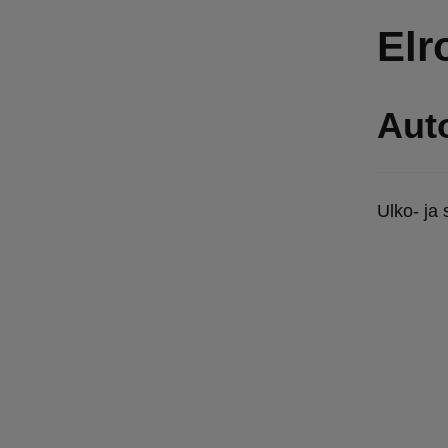
Elr
Aut
Ulko- ja 