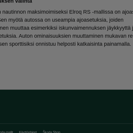
uksen valinta
 nautinnon maksimoimiseksi Elroq RS -mallissa on ajo
 Sen myötä autossa on useampia ajoasetuksia, joiden
inen muuttaa esimerkiksi iskunvaimennuksen jäykkyyttä 
etuksia. Auton ominaisuuksien muuttaminen mukavan re
n sporttisiksi onnistuu helposti katkaisinta painamalla.
oda-mallit
Käyttöohjeet
Škoda Shop