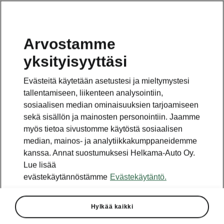
Arvostamme
yksityisyyttäsi
Tämä sivu on pääsivun alasivu. Napsauta painiketta
päästäksesi takaisin pääsivulle.
Evästeitä käytetään asetustesi ja mieltymystesi
tallentamiseen, liikenteen analysointiin,
Takaisin pääsivulle
sosiaalisen median ominaisuuksien tarjoamiseen
sekä sisällön ja mainosten personointiin. Jaamme
myös tietoa sivustomme käytöstä sosiaalisen
median, mainos- ja analytiikkakumppaneidemme
kanssa. Annat suostumuksesi Helkama-Auto Oy.
Lue lisää
evästekäytännöstämme
Evästekäytäntö.
Hylkää kaikki