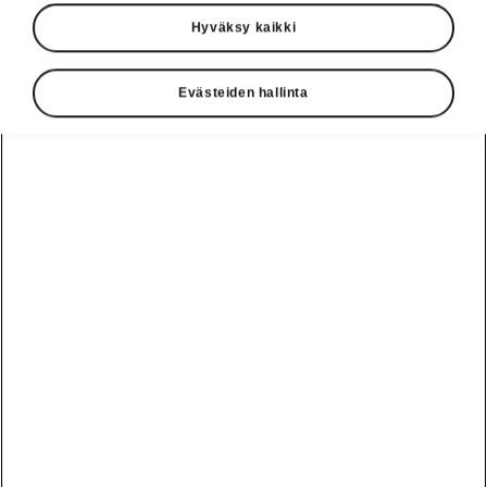
Hyväksy kaikki
Evästeiden hallinta
Elroq RS:n alusta
Urheilullinen ja ketterä
Elroq RS -mallissa on vakiovarusteena sport-
alusta, mikä tarjoaa täsmällisemmän tuntuman
tiehen. Yhdistettynä progressiiviseen
ohjaukseen se takaa tarkan ajettavuuden.