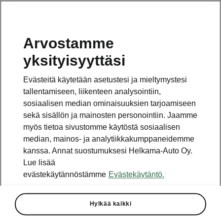
Arvostamme
Vaihde
yksityisyyttäsi
010 436 2000
Evästeitä käytetään asetustesi ja mieltymystesi
Kysymykset ja palaute
tallentamiseen, liikenteen analysointiin,
sosiaalisen median ominaisuuksien tarjoamiseen
sekä sisällön ja mainosten personointiin. Jaamme
myös tietoa sivustomme käytöstä sosiaalisen
median, mainos- ja analytiikkakumppaneidemme
kanssa. Annat suostumuksesi Helkama-Auto Oy.
Katso myös
Lue lisää
Rakenna Škoda
evästekäytännöstämme
Evästekäytäntö.
Jälleenmyyjät ja huolto
Hylkää kaikki
Heti vapaat Škoda-mallit