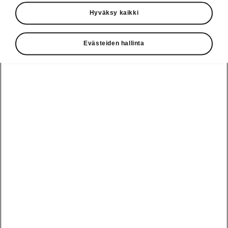
Käyttöohjeet
Hyväksy kaikki
Škoda Shop
Evästeiden hallinta
Edut
Käyttöohjeet
Osta Škoda
Avustinjärjestelmät
Näytä
Škoda
verkossa
kaikki
automallit
Entä jos oletkin
Škoda
jo perillä?
Yksityisleasing
Sähköautot ja
Peaq
hybridit
Rekrytointi
Škodan
Epiq
Vakuutus
Sähköautot ja
Ota yhteyttä
hybridit
Elroq
Joustava
Historia
Ladattavat
Enyaq
Škoda
hybridit
Huolenpitosopimus
Vastuullisuus
Enyaq Coupé
Vinkkejä
Avustinjärjestelmät
Tietoa akuista