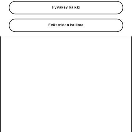
Käyttöohjeet
Hyväksy kaikki
Škoda Shop
Evästeiden hallinta
Edut
Käyttöohjeet
Osta Škoda
Avustinjärjestelmät
Näytä
Škoda
verkossa
kaikki
automallit
Entä jos oletkin
Škoda
jo perillä?
Yksityisleasing
Sähköautot ja
Peaq
hybridit
Rekrytointi
Škodan
Epiq
Vakuutus
Sähköautot ja
Ota yhteyttä
hybridit
Elroq
Joustava
Historia
Ladattavat
Enyaq
Škoda
hybridit
Huolenpitosopimus
Vastuullisuus
Enyaq Coupé
Vinkkejä
Avustinjärjestelmät
Tietoa akuista