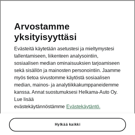
Arvostamme
Vaihde
yksityisyyttäsi
010 436 2000
Evästeitä käytetään asetustesi ja mieltymystesi
Kysymykset ja palaute
tallentamiseen, liikenteen analysointiin,
sosiaalisen median ominaisuuksien tarjoamiseen
sekä sisällön ja mainosten personointiin. Jaamme
myös tietoa sivustomme käytöstä sosiaalisen
median, mainos- ja analytiikkakumppaneidemme
kanssa. Annat suostumuksesi Helkama-Auto Oy.
Katso myös
Lue lisää
Rakenna Škoda
evästekäytännöstämme
Evästekäytäntö.
Jälleenmyyjät ja huolto
Hylkää kaikki
Heti vapaat Škoda-mallit