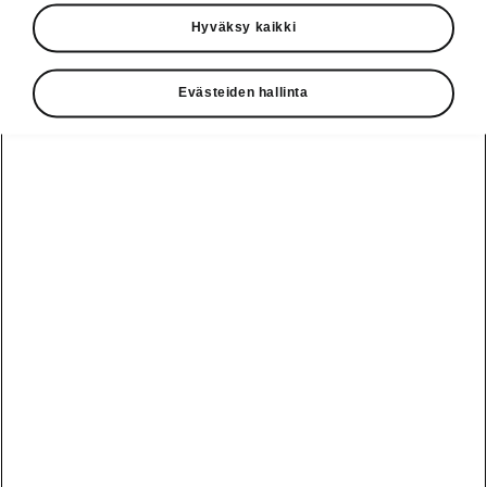
Käyttöohjeet
Hyväksy kaikki
Škoda Shop
Evästeiden hallinta
Edut
Käyttöohjeet
Osta Škoda
Avustinjärjestelmät
Näytä
Škoda
verkossa
kaikki
automallit
Entä jos oletkin
Škoda
jo perillä?
Yksityisleasing
Sähköautot ja
Peaq
hybridit
Rekrytointi
Škodan
Epiq
Vakuutus
Sähköautot ja
Ota yhteyttä
hybridit
Elroq
Joustava
Historia
Ladattavat
Enyaq
Škoda
hybridit
Huolenpitosopimus
Vastuullisuus
Enyaq Coupé
Vinkkejä
Avustinjärjestelmät
Tietoa akuista