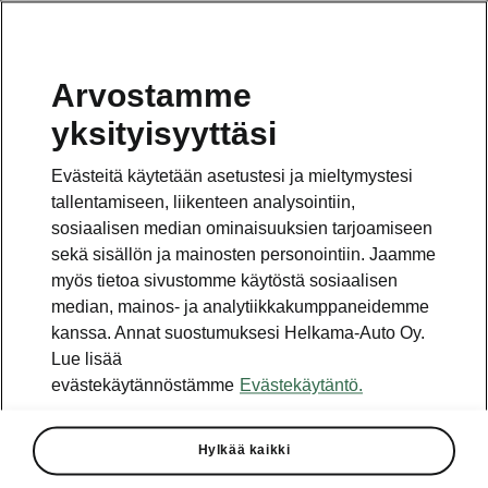
Arvostamme
Vaihde
yksityisyyttäsi
010 436 2000
Evästeitä käytetään asetustesi ja mieltymystesi
Kysymykset ja palaute
tallentamiseen, liikenteen analysointiin,
sosiaalisen median ominaisuuksien tarjoamiseen
sekä sisällön ja mainosten personointiin. Jaamme
myös tietoa sivustomme käytöstä sosiaalisen
median, mainos- ja analytiikkakumppaneidemme
kanssa. Annat suostumuksesi Helkama-Auto Oy.
Katso myös
Lue lisää
Rakenna Škoda
evästekäytännöstämme
Evästekäytäntö.
Jälleenmyyjät ja huolto
Hylkää kaikki
Heti vapaat Škoda-mallit