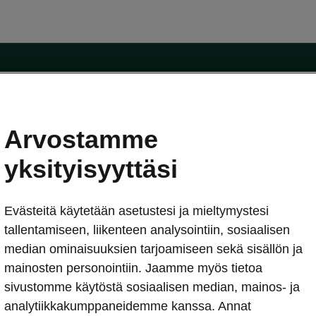
Arvostamme
oda-mallit
Käyttöohjeet
Škoda Shop
yksityisyyttäsi
Käyttöohjeet
Evästeitä käytetään asetustesi ja mieltymystesi
erkossa
Avustinjärjestelmät
sleasing
tallentamiseen, liikenteen analysointiin, sosiaalisen
utus
median ominaisuuksien tarjoamiseen sekä sisällön ja
Sähköautot ja hybridit
Sähköautot ja hybridit
mainosten personointiin. Jaamme myös tietoa
npitosopimus
Ladattavat hybridit
sivustomme käytöstä sosiaalisen median, mainos- ja
telmät
Vinkkejä sähköautoiluun
analytiikkakumppaneidemme kanssa. Annat