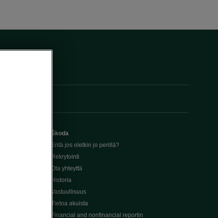
Škoda
Entä jos oletkin jo perillä?
Rekrytointi
Ota yhteyttä
Historia
Vastuullisuus
Tietoa akuista
Financial and nonfinancial reportin