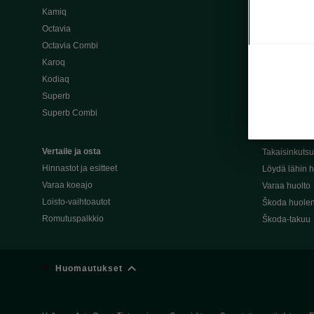
Kamiq
Škoda 4×4 -ma
Octavia
Škoda-katuma
Octavia Combi
Karoq
Palvelut omis
Kodiaq
Miksi merkki
Superb
Alkuperäiset
Superb Combi
Alkuperäiset 
Škodan Reilu
Vertaile ja osta
Takaisinkuts
Hinnastot ja esitteet
Löydä lähin h
Varaa koeajo
Varaa huolto
Loisto-vaihtoautot
Škoda huolen
Romutuspalkkio
Škoda-takuu
Huomautukset