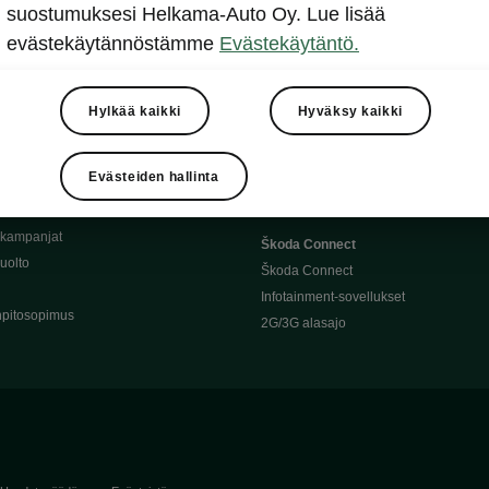
Täyssähköauton huoltaminen
suostumuksesi Helkama-Auto Oy. Lue lisää
llit
Ajoakku ja turvallisuus
evästekäytännöstämme
Evästekäytäntö.
asturimallit
Ohjelmiston päivitys
Julkinen lataus
tajalle
Kotilataus
Hylkää kaikki
Hyväksy kaikki
huoltoon?
Latauspisteet kartalla
 Škoda-varaosat
Latausaikalaskuri
Evästeiden hallinta
Škoda-moottoriöljyt
Toimintamatkalaskuri
ukampanjat
Škoda Connect
uolto
Škoda Connect
Infotainment-sovellukset
pitosopimus
2G/3G alasajo