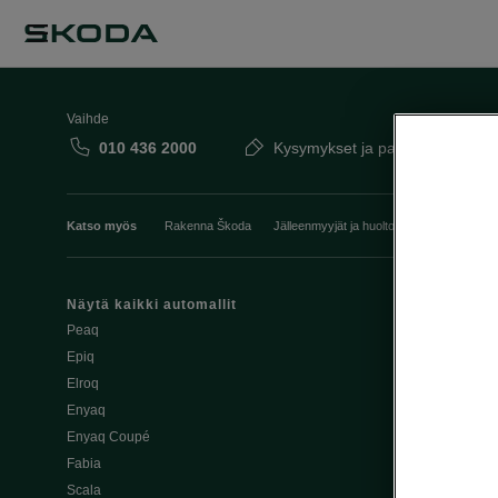
Vaihde
010 436 2000
Kysymykset ja palaute
Katso myös
Rakenna Škoda
Jälleenmyyjät ja huolto
Heti vapaat Šk
Näytä kaikki automallit
Edut
Peaq
Osta Škoda v
Epiq
Škoda Yksityi
Elroq
Škodan Vaku
Enyaq
Joustava
Enyaq Coupé
Škoda Huole
Fabia
Avustinjärjes
Scala
Yritysautot