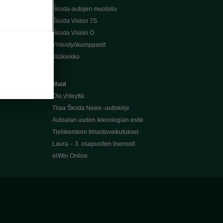
Škoda-autojen muotoilu
Škoda Vision 7S
Škoda Vision O
Yhteistyökumppanit
Jääkiekko
Muut
Ota yhteyttä
Tilaa Škoda News -uutiskirje
Autoalan uuden teknologian esite
Tieliikenteen ilmastovaikutukset
Laura – 3. osapuolten lisenssit
erWin Online