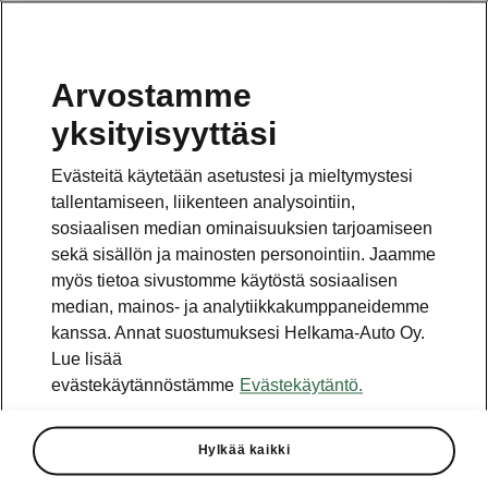
Arvostamme
Vaihde
yksityisyyttäsi
010 436 2000
Evästeitä käytetään asetustesi ja mieltymystesi
Kysymykset ja palaute
tallentamiseen, liikenteen analysointiin,
sosiaalisen median ominaisuuksien tarjoamiseen
sekä sisällön ja mainosten personointiin. Jaamme
myös tietoa sivustomme käytöstä sosiaalisen
median, mainos- ja analytiikkakumppaneidemme
kanssa. Annat suostumuksesi Helkama-Auto Oy.
Katso myös
Lue lisää
Rakenna Škoda
evästekäytännöstämme
Evästekäytäntö.
Jälleenmyyjät ja huolto
Hylkää kaikki
Heti vapaat Škoda-mallit