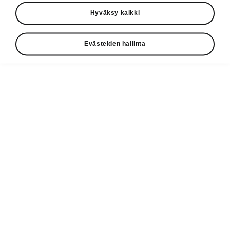
Käyttöohjeet
Hyväksy kaikki
Škoda Shop
Evästeiden hallinta
Edut
Käyttöohjeet
Osta Škoda
Avustinjärjestelmät
Näytä
Škoda
verkossa
kaikki
automallit
Entä jos oletkin
Škoda
jo perillä?
Yksityisleasing
Sähköautot ja
Peaq
hybridit
Rekrytointi
Škodan
Epiq
Vakuutus
Sähköautot ja
Ota yhteyttä
hybridit
Elroq
Joustava
Historia
Ladattavat
Enyaq
Škoda
hybridit
Huolenpitosopimus
Vastuullisuus
Enyaq Coupé
Vinkkejä
Avustinjärjestelmät
Tietoa akuista