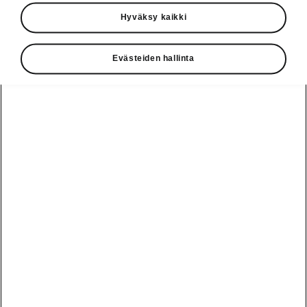
Käyttöohjeet
Hyväksy kaikki
Škoda Shop
Evästeiden hallinta
Edut
Käyttöohjeet
Osta Škoda
Avustinjärjestelmät
Näytä
Škoda
verkossa
kaikki
automallit
Entä jos oletkin
Škoda
jo perillä?
Yksityisleasing
Sähköautot ja
Peaq
hybridit
Rekrytointi
Škodan
Epiq
Vakuutus
Sähköautot ja
Ota yhteyttä
hybridit
Elroq
Joustava
Historia
Ladattavat
Enyaq
Škoda
hybridit
Huolenpitosopimus
Vastuullisuus
Enyaq Coupé
Vinkkejä
Avustinjärjestelmät
Tietoa akuista