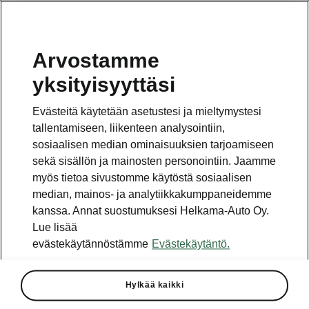
Arvostamme
Vaihde
yksityisyyttäsi
010 436 2000
Evästeitä käytetään asetustesi ja mieltymystesi
Kysymykset ja palaute
tallentamiseen, liikenteen analysointiin,
sosiaalisen median ominaisuuksien tarjoamiseen
sekä sisällön ja mainosten personointiin. Jaamme
myös tietoa sivustomme käytöstä sosiaalisen
median, mainos- ja analytiikkakumppaneidemme
kanssa. Annat suostumuksesi Helkama-Auto Oy.
Katso myös
Lue lisää
Rakenna Škoda
evästekäytännöstämme
Evästekäytäntö.
Jälleenmyyjät ja huolto
Hylkää kaikki
Heti vapaat Škoda-mallit