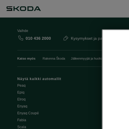
Vaihde
010 436 2000
Kysymykset ja palaute
Katso myös
Rakenna Škoda
Jälleenmyyjät ja huolto
Heti vapaat Šk
Näytä kaikki automallit
Edut
Peaq
Osta Škoda v
Epiq
Škoda Yksityi
Elroq
Škodan Vaku
Enyaq
Joustava
Enyaq Coupé
Škoda Huole
Fabia
Avustinjärjes
Scala
Yritysautot