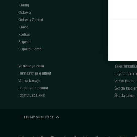
Kamiq
Škoda 4×4 -ma
Octavia
Škoda-katuma
Octavia Combi
Karoq
Palvelut omis
Kodiaq
Miksi merkki
Superb
Alkuperäiset
Superb Combi
Alkuperäiset 
Škodan Reilu
Vertaile ja osta
Takaisinkuts
Hinnastot ja esitteet
Löydä lähin h
Varaa koeajo
Varaa huolto
Loisto-vaihtoautot
Škoda huolen
Romutuspalkkio
Škoda-takuu
Huomautukset