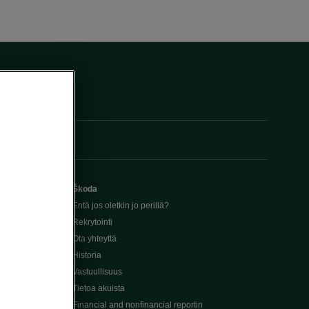
Škoda
Entä jos oletkin jo perillä?
Rekrytointi
Ota yhteyttä
Historia
Vastuullisuus
Tietoa akuista
Financial and nonfinancial reportin