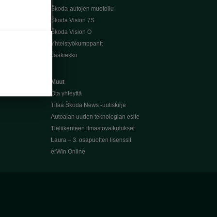
Škoda-autojen muotoilu
Škoda Vision 7S
Škoda Vision O
Yhteistyökumppanit
Jääkiekko
Muut
Ota yhteyttä
Tilaa Škoda News -uutiskirje
Autoalan uuden teknologian esite
Tieliikenteen ilmastovaikutukset
Laura – 3. osapuolten lisenssit
erWin Online