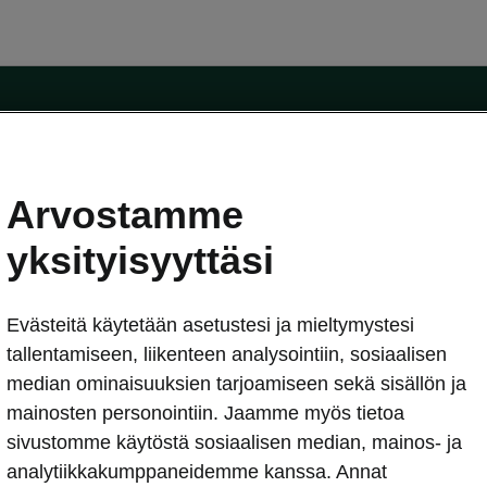
Arvostamme
oda-mallit
Käyttöohjeet
Škoda Shop
yksityisyyttäsi
Käyttöohjeet
Evästeitä käytetään asetustesi ja mieltymystesi
erkossa
Avustinjärjestelmät
sleasing
tallentamiseen, liikenteen analysointiin, sosiaalisen
utus
median ominaisuuksien tarjoamiseen sekä sisällön ja
Sähköautot ja hybridit
Sähköautot ja hybridit
mainosten personointiin. Jaamme myös tietoa
npitosopimus
Ladattavat hybridit
sivustomme käytöstä sosiaalisen median, mainos- ja
telmät
Vinkkejä sähköautoiluun
analytiikkakumppaneidemme kanssa. Annat