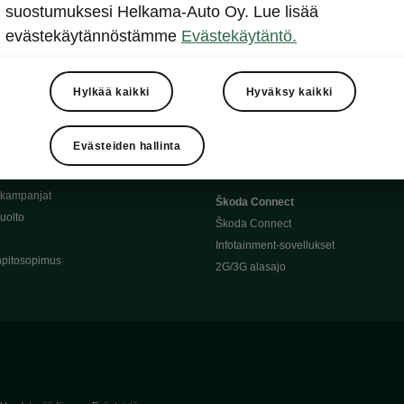
Täyssähköauton huoltaminen
suostumuksesi Helkama-Auto Oy. Lue lisää
llit
Ajoakku ja turvallisuus
evästekäytännöstämme
Evästekäytäntö.
asturimallit
Ohjelmiston päivitys
Julkinen lataus
tajalle
Kotilataus
Hylkää kaikki
Hyväksy kaikki
huoltoon?
Latauspisteet kartalla
 Škoda-varaosat
Latausaikalaskuri
Evästeiden hallinta
Škoda-moottoriöljyt
Toimintamatkalaskuri
ukampanjat
Škoda Connect
uolto
Škoda Connect
Infotainment-sovellukset
pitosopimus
2G/3G alasajo