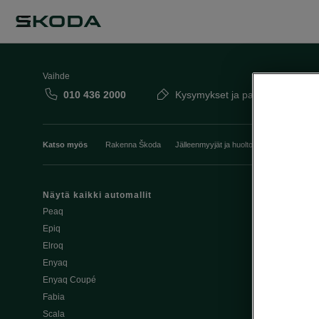
Vaihde
010 436 2000
Kysymykset ja palaute
Katso myös
Rakenna Škoda
Jälleenmyyjät ja huolto
Heti vapaat Šk
Näytä kaikki automallit
Edut
Peaq
Osta Škoda v
Epiq
Škoda Yksityi
Elroq
Škodan Vaku
Enyaq
Joustava
Enyaq Coupé
Škoda Huole
Fabia
Avustinjärjes
Scala
Yritysautot