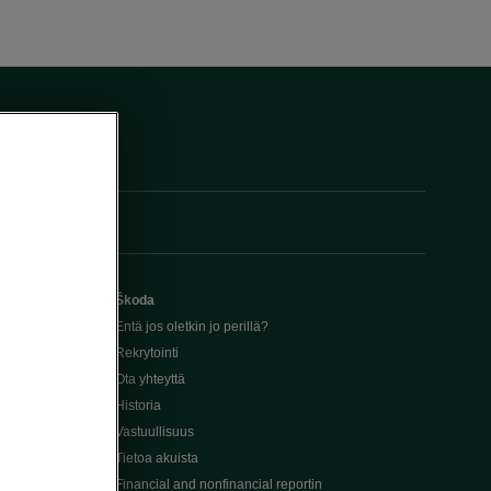
Škoda
Entä jos oletkin jo perillä?
Rekrytointi
Ota yhteyttä
Historia
Vastuullisuus
Tietoa akuista
Financial and nonfinancial reportin