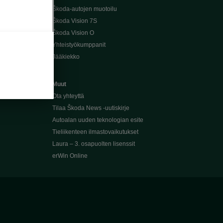
Škoda-autojen muotoilu
Škoda Vision 7S
Škoda Vision O
Yhteistyökumppanit
Jääkiekko
Muut
Ota yhteyttä
Tilaa Škoda News -uutiskirje
Autoalan uuden teknologian esite
Tieliikenteen ilmastovaikutukset
Laura – 3. osapuolten lisenssit
erWin Online