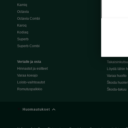
Kamiq
Škoda 4×4 -ma
Octavia
Škoda-katuma
Octavia Combi
Karoq
Palvelut omis
Kodiaq
Miksi merkki
Superb
Alkuperäiset
Superb Combi
Alkuperäiset 
Škodan Reilu
Vertaile ja osta
Takaisinkuts
Hinnastot ja esitteet
Löydä lähin h
Varaa koeajo
Varaa huolto
Loisto-vaihtoautot
Škoda huolen
Romutuspalkkio
Škoda-takuu
Huomautukset