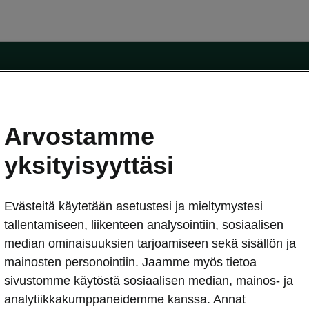
Arvostamme
oda-mallit
Käyttöohjeet
Škoda Shop
yksityisyyttäsi
Käyttöohjeet
Evästeitä käytetään asetustesi ja mieltymystesi
erkossa
Avustinjärjestelmät
sleasing
tallentamiseen, liikenteen analysointiin, sosiaalisen
utus
median ominaisuuksien tarjoamiseen sekä sisällön ja
Sähköautot ja hybridit
Sähköautot ja hybridit
mainosten personointiin. Jaamme myös tietoa
npitosopimus
Ladattavat hybridit
sivustomme käytöstä sosiaalisen median, mainos- ja
telmät
Vinkkejä sähköautoiluun
analytiikkakumppaneidemme kanssa. Annat