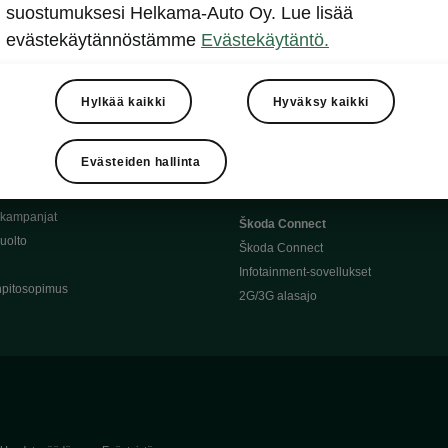
Täyssähköauton huoltaminen
suostumuksesi Helkama-Auto Oy. Lue lisää
llit
Ajoakku ja turvallisuus
evästekäytännöstämme
Evästekäytäntö.
asturimallit
Ohjelmiston päivitys
Julkinen lataus
tajalle
Kotilataus
Hylkää kaikki
Hyväksy kaikki
huoltoon?
Latauspisteet kartalla
 Škoda-varaosat
Latausaikalaskuri
Evästeiden hallinta
Škoda-moottoriöljyt
Toimintamatkalaskuri
ukampanjat
Škoda Connect
uolto
Škoda Connect
Infotainment-sovellukset
pitosopimus
2G/3G alasajo