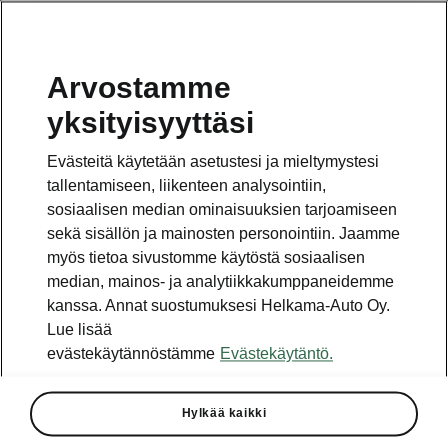
Arvostamme
Vaihde
yksityisyyttäsi
010 436 2000
Evästeitä käytetään asetustesi ja mieltymystesi
Kysymykset ja palaute
tallentamiseen, liikenteen analysointiin,
sosiaalisen median ominaisuuksien tarjoamiseen
sekä sisällön ja mainosten personointiin. Jaamme
myös tietoa sivustomme käytöstä sosiaalisen
median, mainos- ja analytiikkakumppaneidemme
kanssa. Annat suostumuksesi Helkama-Auto Oy.
Katso myös
Lue lisää
Rakenna Škoda
evästekäytännöstämme
Evästekäytäntö.
Jälleenmyyjät ja huolto
Hylkää kaikki
Heti vapaat Škoda-mallit