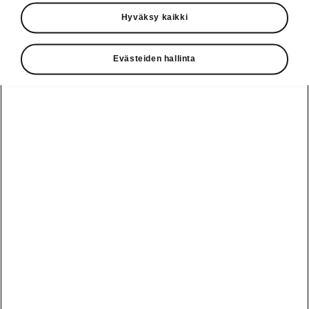
Käyttöohjeet
Hyväksy kaikki
Škoda Shop
Evästeiden hallinta
Edut
Käyttöohjeet
Osta Škoda
Avustinjärjestelmät
Näytä
Škoda
verkossa
kaikki
automallit
Entä jos oletkin
Škoda
jo perillä?
Yksityisleasing
Sähköautot ja
Peaq
hybridit
Rekrytointi
Škodan
Epiq
Vakuutus
Sähköautot ja
Ota yhteyttä
hybridit
Elroq
Joustava
Historia
Ladattavat
Enyaq
Škoda
hybridit
Huolenpitosopimus
Vastuullisuus
Enyaq Coupé
Vinkkejä
Avustinjärjestelmät
Tietoa akuista