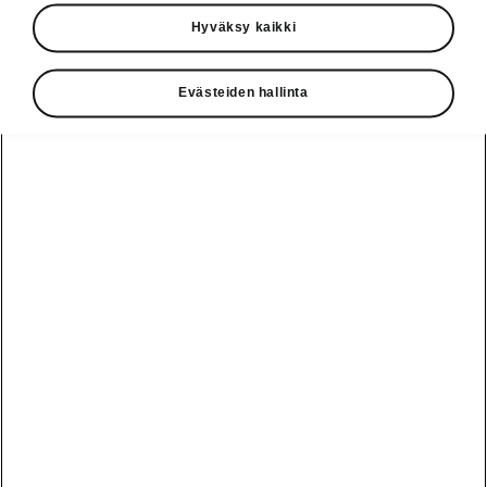
Käyttöohjeet
Hyväksy kaikki
Škoda Shop
Evästeiden hallinta
Edut
Käyttöohjeet
Osta Škoda
Avustinjärjestelmät
Näytä
Škoda
verkossa
kaikki
automallit
Entä jos oletkin
Škoda
jo perillä?
Yksityisleasing
Sähköautot ja
Peaq
hybridit
Rekrytointi
Škodan
Epiq
Vakuutus
Sähköautot ja
Ota yhteyttä
hybridit
Elroq
Joustava
Historia
Ladattavat
Enyaq
Škoda
hybridit
Huolenpitosopimus
Vastuullisuus
Enyaq Coupé
Vinkkejä
Avustinjärjestelmät
Tietoa akuista