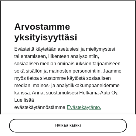
Arvostamme
Vaihde
yksityisyyttäsi
010 436 2000
Evästeitä käytetään asetustesi ja mieltymystesi
Kysymykset ja palaute
tallentamiseen, liikenteen analysointiin,
sosiaalisen median ominaisuuksien tarjoamiseen
sekä sisällön ja mainosten personointiin. Jaamme
myös tietoa sivustomme käytöstä sosiaalisen
median, mainos- ja analytiikkakumppaneidemme
kanssa. Annat suostumuksesi Helkama-Auto Oy.
Katso myös
Lue lisää
Rakenna Škoda
evästekäytännöstämme
Evästekäytäntö.
Jälleenmyyjät ja huolto
Hylkää kaikki
Heti vapaat Škoda-mallit